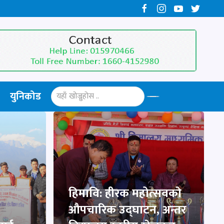
युनिकोड
हिमावि: हीरक महोत्सवको
औपचारिक उद्घाटन, अन्तर