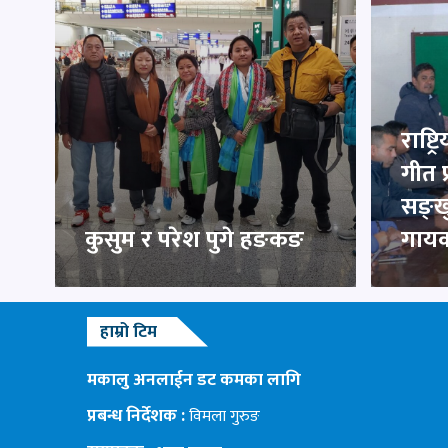
राष्ट
गीत प
सङ्ख
कुसुम र परेश पुगे हङकङ
गायक
हाम्रो टिम
मकालु अनलाईन डट कमका लागि
प्रबन्ध निर्देशक :
विमला गुरुङ