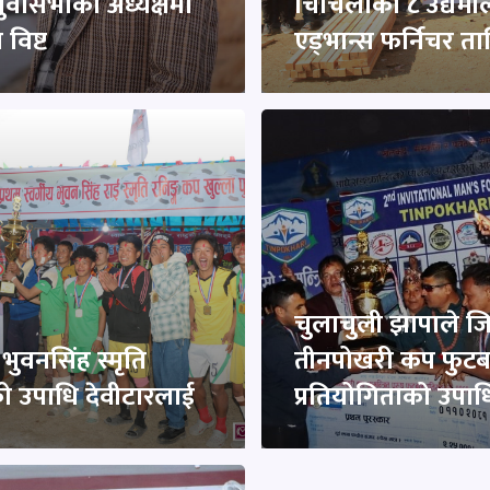
ुवासभाको अध्यक्षमा
चिचिलाका ८ उद्यमी
विष्ट
एड्भान्स फर्निचर त
चुलाचुली झापाले जि
 भुवनसिंह स्मृति
तीनपोखरी कप फुट
 उपाधि देवीटारलाई
प्रतियोगिताको उपाध