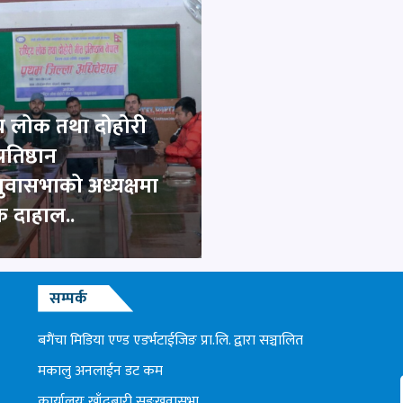
्रिय लोक तथा दोहोरी
्रतिष्ठान
ुवासभाको अध्यक्षमा
 दाहाल..
सम्पर्क
बगैंचा मिडिया एण्ड एडर्भटाईजिङ प्रा.लि. द्वारा सञ्चालित
मकालु अनलाईन डट कम
कार्यालयः खाँदबारी सङ्खुवासभा,