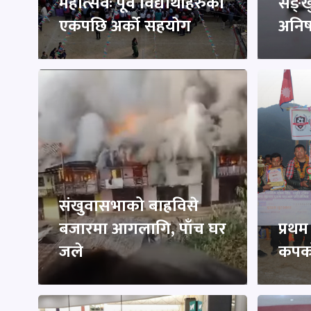
महोत्सवः पूर्व विद्यार्थीहरुको
सङ्ख
एकपछि अर्को सहयोग
अनिष 
संखुवासभाको बाह्रविसे
बजारमा आगलागि, पाँच घर
प्रथम
जले
कपको