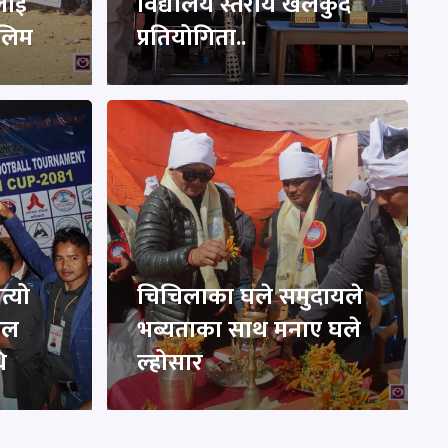
लाई
विद्यालय स्तरीय खेलकुद
ालिम
प्रतियोगिता..
त्यो
चिचिलाका घले समुदायले
बल
भब्यताका साथ मनाए घले
ि
ल्होसार