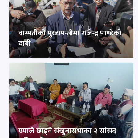
वाग्मतीको मुख्यमन्त्रीमा राजेन्द्र पाण्डेको
दाबी
एमाले छाड्ने संखुवासभाका २ सांसद