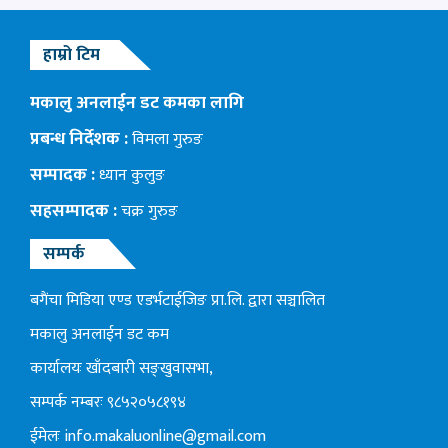
हाम्रो टिम
मकालु अनलाईन डट कमका लागि
प्रबन्ध निर्देशक :
विमला गुरुङ
सम्पादक :
ध्यान कुलुङ
सहसम्पादक :
चक्र गुरुङ
सम्पर्क
बगैंचा मिडिया एण्ड एडर्भटाईजिङ प्रा.लि. द्वारा सञ्चालित
मकालु अनलाईन डट कम
कार्यालयः खाँदबारी सङ्खुवासभा,
सम्पर्क नम्बरः ९८५२०५८१९४
ईमेलः
info.makaluonline@gmail.com