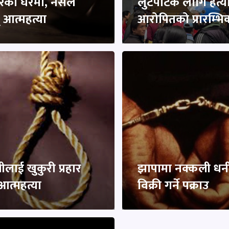
रको घरमा, नर्सले
लुटपाटकै लागि हत्य
 आत्महत्या
आरोपितको प्रारम्भि
तीलाई खुकुरी प्रहार
झापामा नक्कली धनी 
आत्महत्या
विक्री गर्ने पक्राउ