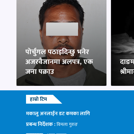
पोर्चुगल पठाइदिन्छु भनेर
अजरवैजानमा अलपत्र, एक
दाङमा
जना पक्राउ
श्रीम
हाम्रो टिम
मकालु अनलाईन डट कमका लागि
प्रबन्ध निर्देशक :
विमला गुरुङ