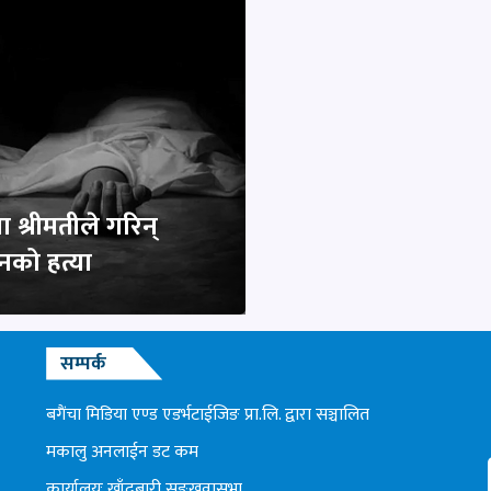
 श्रीमतीले गरिन्
ानको हत्या
सम्पर्क
बगैंचा मिडिया एण्ड एडर्भटाईजिङ प्रा.लि. द्वारा सञ्चालित
मकालु अनलाईन डट कम
कार्यालयः खाँदबारी सङ्खुवासभा,