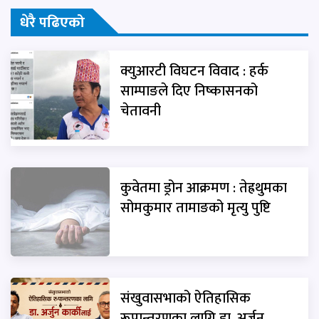
धेरै पढिएको
क्युआरटी विघटन विवाद : हर्क
साम्पाङले दिए निष्कासनको
चेतावनी
कुवेतमा ड्रोन आक्रमण : तेह्रथुमका
सोमकुमार तामाङको मृत्यु पुष्टि
संखुवासभाको ऐतिहासिक
रूपान्तरणका लागि डा. अर्जुन