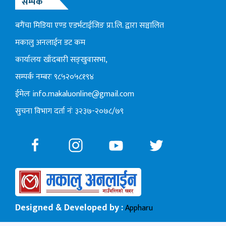
सम्पर्क
बगैंचा मिडिया एण्ड एडर्भटाईजिङ प्रा.लि. द्वारा सञ्चालित
मकालु अनलाईन डट कम
कार्यालयः खाँदबारी सङ्खुवासभा,
सम्पर्क नम्बरः ९८५२०५८१९४
ईमेलः
info.makaluonline@gmail.com
सुचना विभाग दर्ता नंः ३२३७-२०७८/७९
Designed & Developed by :
Appharu