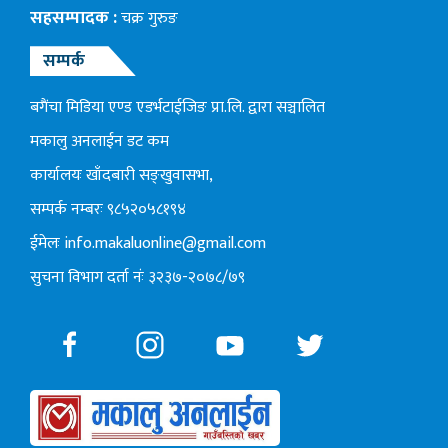
सहसम्पादक :
चक्र गुरुङ
सम्पर्क
बगैंचा मिडिया एण्ड एडर्भटाईजिङ प्रा.लि. द्वारा सञ्चालित
मकालु अनलाईन डट कम
कार्यालयः खाँदबारी सङ्खुवासभा,
सम्पर्क नम्बरः ९८५२०५८१९४
ईमेलः
info.makaluonline@gmail.com
सुचना विभाग दर्ता नंः ३२३७-२०७८/७९