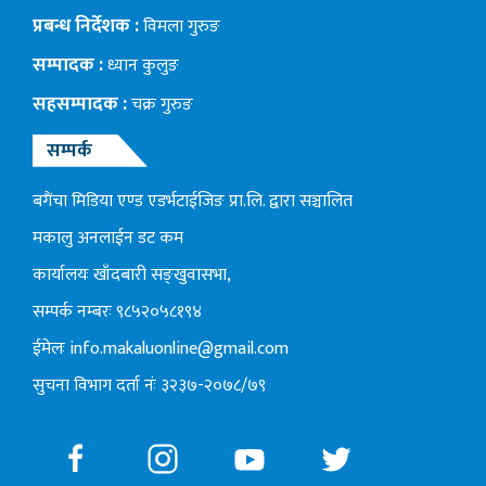
प्रबन्ध निर्देशक :
विमला गुरुङ
सम्पादक :
ध्यान कुलुङ
सहसम्पादक :
चक्र गुरुङ
सम्पर्क
बगैंचा मिडिया एण्ड एडर्भटाईजिङ प्रा.लि. द्वारा सञ्चालित
मकालु अनलाईन डट कम
कार्यालयः खाँदबारी सङ्खुवासभा,
सम्पर्क नम्बरः ९८५२०५८१९४
ईमेलः
info.makaluonline@gmail.com
सुचना विभाग दर्ता नंः ३२३७-२०७८/७९