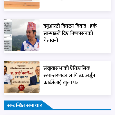
क्युआरटी विघटन विवाद : हर्क
साम्पाङले दिए निष्कासनको
चेतावनी
संखुवासभाको ऐतिहासिक
रूपान्तरणका लागि डा. अर्जुन
कार्कीलाई खुला पत्र
सम्बन्धित समाचार