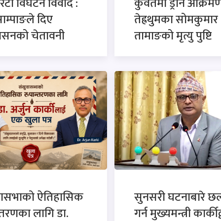
रटी विघटन विवाद :
कुवेतमा ड्रोन आक्रमण
साम्पाङले दिए
तेह्रथुमका सोमकुमार
कासनको चेतावनी
तामाङको मृत्यु पुष्टि
वासभाको ऐतिहासिक
सुनसरी घटनाबारे 
्तरणका लागि डा.
गर्न मुख्यमन्त्री कार्कीद