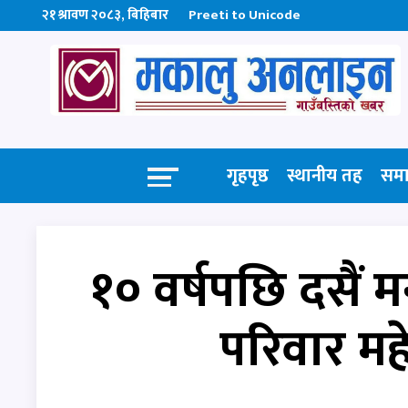
२१ श्रावण २०८३, बिहिबार
Preeti to Unicode
गृहपृष्ठ
स्थानीय तह
सम
१० वर्षपछि दसैं 
परिवार महे