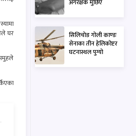
अंगरक्षक मुछिए
स्यामा
ीले घर
सिलिचोङ गोली काण्डः
सेनाका तीन हेलिकोप्टर
घटनास्थल पुग्यो
समुहले
्किएका