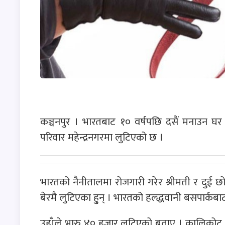
कञ्चनपुर । भारतबाट १० वर्षपछि दसैं मनाउन घ
परिवार महेन्द्रनगरमा लुटिएको छ ।
भारतको नैनीतालमा रोजगारी गरेर श्रीमती र दुई छोर
बेरमै लुटिएका हु्न् । भारतको हल्द्धवानी बसपार्कब
उहाँले भारु ४० हजार लुटिएको बताए । कालिकोट घर