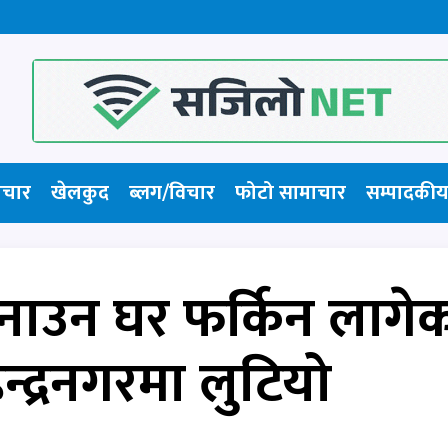
ाचार
खेलकुद
ब्लग/विचार
फोटो सामाचार​
सम्पादकीय
मनाउन घर फर्किन लागे
न्द्रनगरमा लुटियो