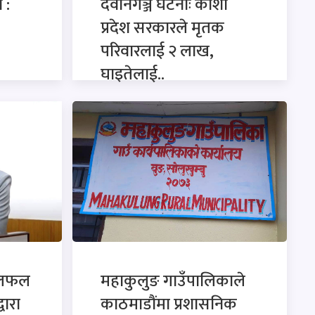
 :
देवानगञ्ज घटनाः कोशी
प्रदेश सरकारले मृतक
परिवारलाई २ लाख,
घाइतेलाई..
छलफल
महाकुलुङ गाउँपालिकाले
्वारा
काठमाडौंमा प्रशासनिक