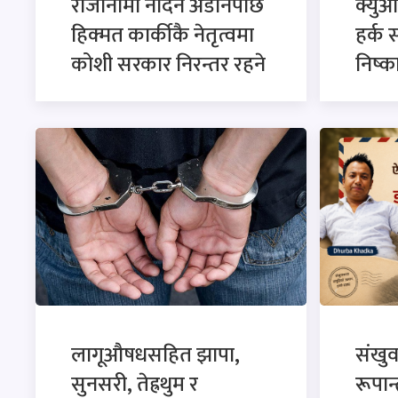
राजीनामा नदिने अडानपछि
क्युआ
हिक्मत कार्कीकै नेतृत्वमा
हर्क 
कोशी सरकार निरन्तर रहने
निष्
लागूऔषधसहित झापा,
संखु
सुनसरी, तेह्रथुम र
रूपान