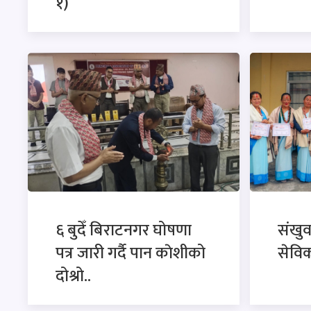
१)
६ बुदेँ बिराटनगर घोषणा
संखु
पत्र जारी गर्दै पान काेशीको
सेविक
दोश्रो..