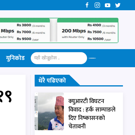
युनिकोड
धेरै पढिएको
१९
क्युआरटी विघटन
विवाद : हर्क साम्पाङले
दिए निष्कासनको
चेतावनी