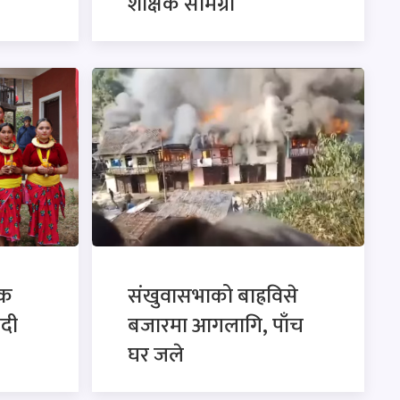
शैक्षिक सामग्री
िक
संखुवासभाको बाह्रविसे
ादी
बजारमा आगलागि, पाँच
घर जले