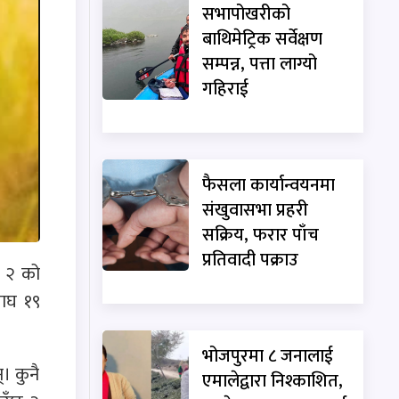
सभापोखरीको
बाथिमेट्रिक सर्वेक्षण
सम्पन्न, पत्ता लाग्यो
गहिराई
फैसला कार्यान्वयनमा
संखुवासभा प्रहरी
सक्रिय, फरार पाँच
प्रतिवादी पक्राउ
ु २ को
माघ १९
भोजपुरमा ८ जनालाई
। कुनै
एमालेद्वारा निश्काशित,