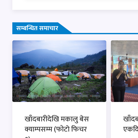
सम्बन्धित समाचार
खाँदबारीदेखि मकालु बेस
खाँदबा
क्याम्पसम्म (फोटाे फिचर
एकदि