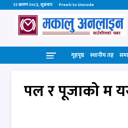
२२ श्रावण २०८३, शुक्रबार
Preeti to Unicode
गृहपृष्ठ
स्थानीय तह
सम
पल र पूजाको म यस