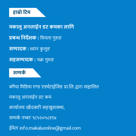
हाम्रो टिम
मकालु अनलाईन डट कमका लागि
प्रबन्ध निर्देशक :
विमला गुरुङ
सम्पादक :
ध्यान कुलुङ
सहसम्पादक :
चक्र गुरुङ
सम्पर्क
बगैंचा मिडिया एण्ड एडर्भटाईजिङ प्रा.लि. द्वारा सञ्चालित
मकालु अनलाईन डट कम
कार्यालयः खाँदबारी सङ्खुवासभा,
सम्पर्क नम्बरः ९८५२०५८१९४
ईमेलः
info.makaluonline@gmail.com