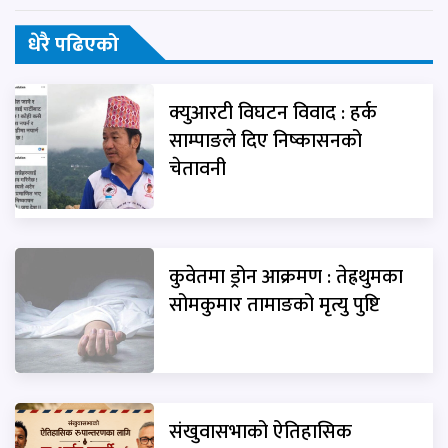
धेरै पढिएको
क्युआरटी विघटन विवाद : हर्क
साम्पाङले दिए निष्कासनको
चेतावनी
कुवेतमा ड्रोन आक्रमण : तेह्रथुमका
सोमकुमार तामाङको मृत्यु पुष्टि
संखुवासभाको ऐतिहासिक