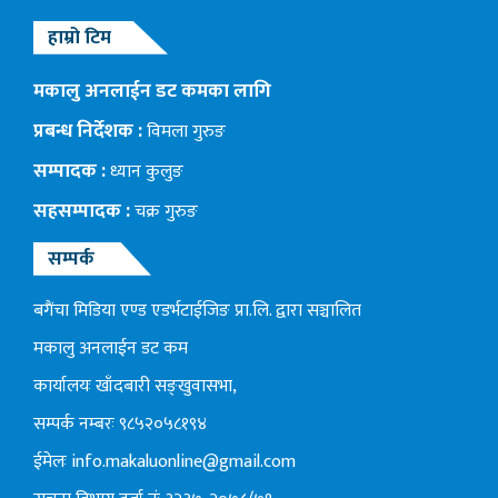
हाम्रो टिम
मकालु अनलाईन डट कमका लागि
प्रबन्ध निर्देशक :
विमला गुरुङ
सम्पादक :
ध्यान कुलुङ
सहसम्पादक :
चक्र गुरुङ
सम्पर्क
बगैंचा मिडिया एण्ड एडर्भटाईजिङ प्रा.लि. द्वारा सञ्चालित
मकालु अनलाईन डट कम
कार्यालयः खाँदबारी सङ्खुवासभा,
सम्पर्क नम्बरः ९८५२०५८१९४
ईमेलः
info.makaluonline@gmail.com