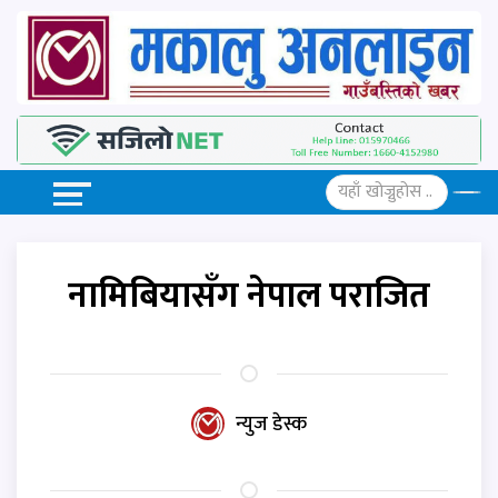
नामिबियासँग नेपाल पराजित
न्युज डेस्क