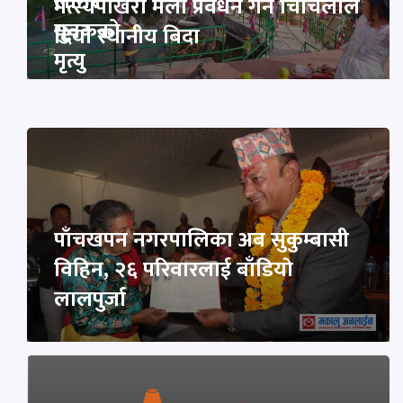
लागेर
मत्स्यपाेखरी मेला प्रवर्धन गर्न चिचिलाले
युवकको
दियाे स्थानीय बिदा
मृत्यु
पाँचखपन नगरपालिका अब सुकुम्बासी
विहिन, २६ परिवारलाई बाँडियाे
लालपुर्जा