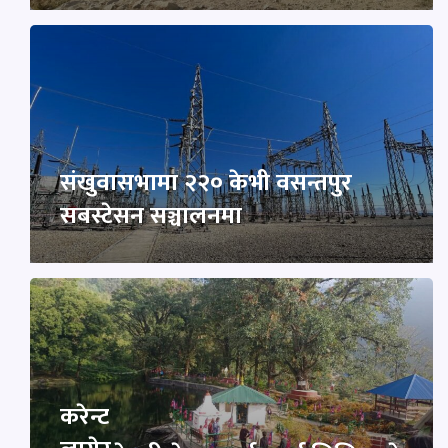
संखुवासभामा २२० केभी वसन्तपुर
सबस्टेसन सञ्चालनमा
करेन्ट