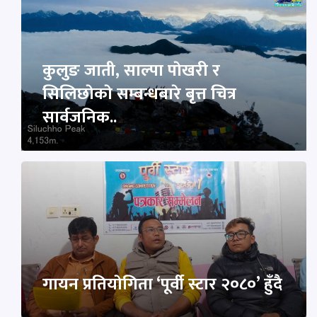
कुलुङ जाती, साल्पा पाेखरी र
सिलिछाेकाे सम्बन्धबारे बृत्त चित्र
सार्वजनिक..
गायन प्रतियाेगिता ‘पूर्वी स्टार २०८०’ हुँदै