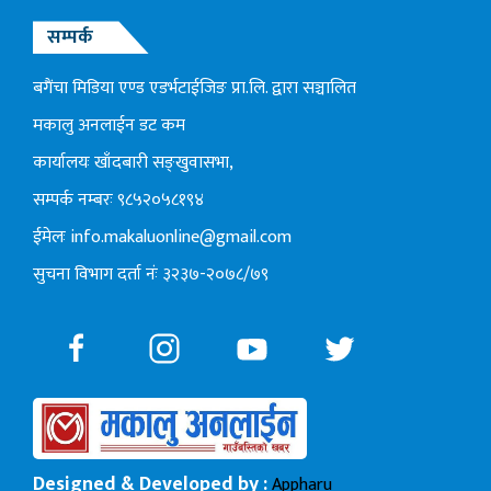
सम्पर्क
बगैंचा मिडिया एण्ड एडर्भटाईजिङ प्रा.लि. द्वारा सञ्चालित
मकालु अनलाईन डट कम
कार्यालयः खाँदबारी सङ्खुवासभा,
सम्पर्क नम्बरः ९८५२०५८१९४
ईमेलः
info.makaluonline@gmail.com
सुचना विभाग दर्ता नंः ३२३७-२०७८/७९
Designed & Developed by :
Appharu