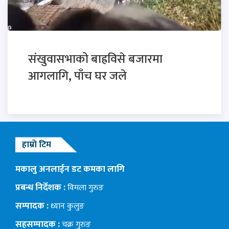
संखुवासभाको बाह्रविसे बजारमा
आगलागि, पाँच घर जले
हाम्रो टिम
मकालु अनलाईन डट कमका लागि
प्रबन्ध निर्देशक :
विमला गुरुङ
सम्पादक :
ध्यान कुलुङ
सहसम्पादक :
चक्र गुरुङ