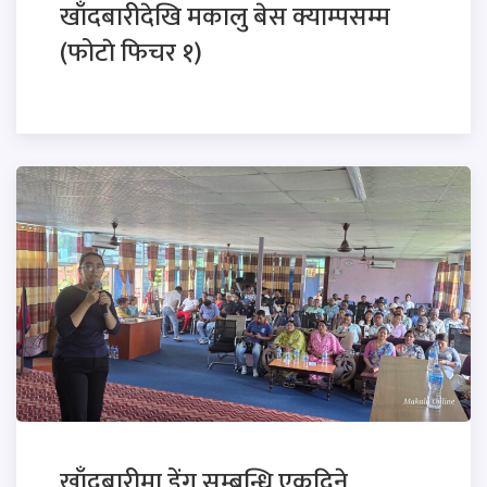
खाँदबारीदेखि मकालु बेस क्याम्पसम्म
(फोटाे फिचर १)
खाँदबारीमा डेंगु सम्बन्धि एकदिने