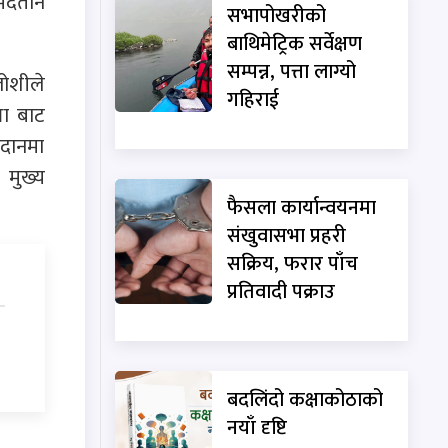
 मदतान
सभापोखरीको
बाथिमेट्रिक सर्वेक्षण
सम्पन्न, पत्ता लाग्यो
जोशीले
गहिराई
ला बाट
ैदानमा
 मुख्य
फैसला कार्यान्वयनमा
संखुवासभा प्रहरी
सक्रिय, फरार पाँच
प्रतिवादी पक्राउ
बदलिंदो कक्षाकोठाको
नयाँ दृष्टि