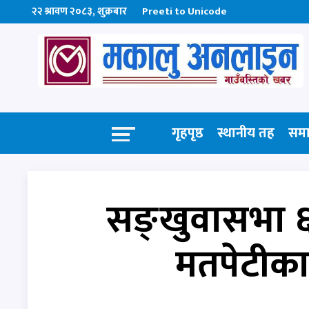
२२ श्रावण २०८३, शुक्रबार
Preeti to Unicode
गृहपृष्ठ
स्थानीय तह
सम
सङ्खुवासभा ६
मतपेटीका