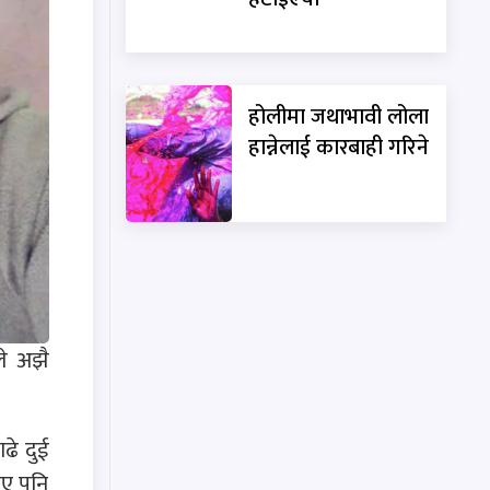
होलीमा जथाभावी लोला
हान्नेलाई कारबाही गरिने
ले अझै
ढे दुई
इए पनि