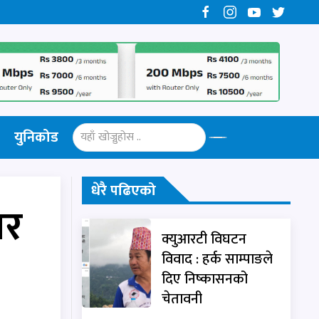
युनिकोड
धेरै पढिएको
ार
क्युआरटी विघटन
विवाद : हर्क साम्पाङले
दिए निष्कासनको
चेतावनी