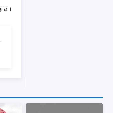
ाइ छ ।