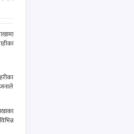
ाखामा
राहीका
रहरीका
 जनाले
ाखाका
िभिन्न