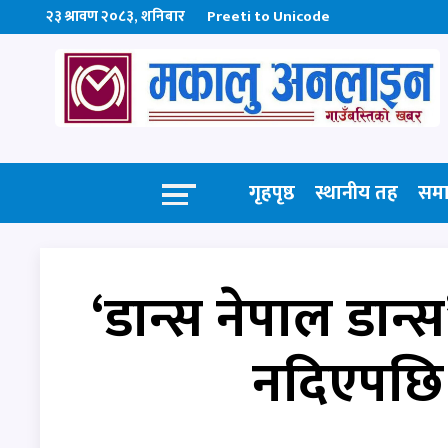
२३ श्रावण २०८३, शनिबार
Preeti to Unicode
गृहपृष्ठ
स्थानीय तह
सम
‘डान्स नेपाल डान्
नदिएपछि