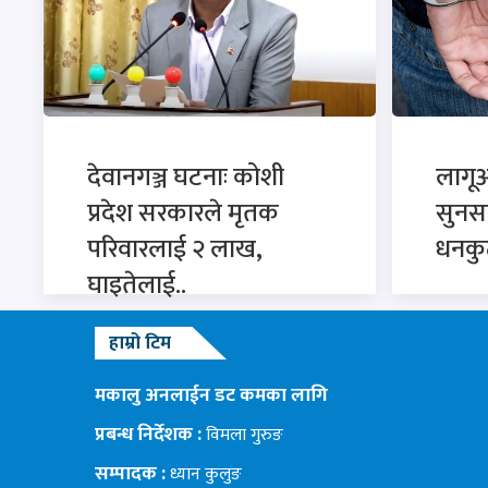
देवानगञ्ज घटनाः कोशी
लागू
प्रदेश सरकारले मृतक
सुनसरी
परिवारलाई २ लाख,
धनकु
घाइतेलाई..
हाम्रो टिम
मकालु अनलाईन डट कमका लागि
प्रबन्ध निर्देशक :
विमला गुरुङ
सम्पादक :
ध्यान कुलुङ