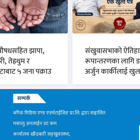
औषधसहित झापा,
संखुवासभाको ऐतिह
, तेह्रथुम र
रूपान्तरणका लागि ड
टाबाट ५ जना पक्राउ
अर्जुन कार्कीलाई खुला
सम्पर्क
बगैंचा मिडिया एण्ड एडर्भटाईजिङ प्रा.लि. द्वारा सञ्चालित
मकालु अनलाईन डट कम
कार्यालयः खाँदबारी सङ्खुवासभा,