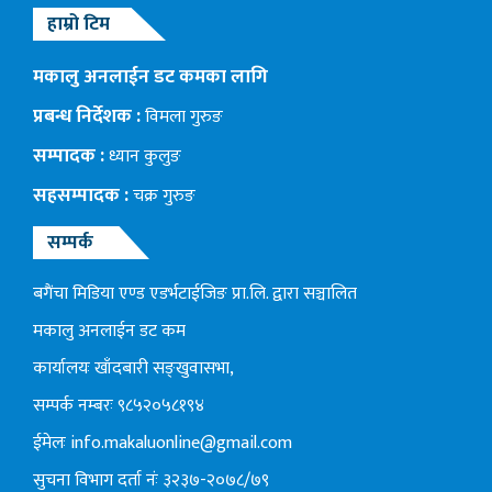
हाम्रो टिम
मकालु अनलाईन डट कमका लागि
प्रबन्ध निर्देशक :
विमला गुरुङ
सम्पादक :
ध्यान कुलुङ
सहसम्पादक :
चक्र गुरुङ
सम्पर्क
बगैंचा मिडिया एण्ड एडर्भटाईजिङ प्रा.लि. द्वारा सञ्चालित
मकालु अनलाईन डट कम
कार्यालयः खाँदबारी सङ्खुवासभा,
सम्पर्क नम्बरः ९८५२०५८१९४
ईमेलः
info.makaluonline@gmail.com
सुचना विभाग दर्ता नंः ३२३७-२०७८/७९