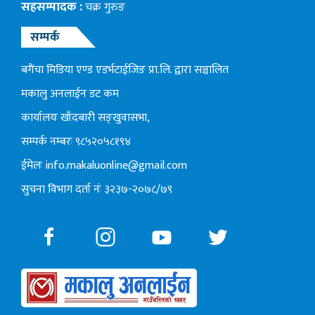
सहसम्पादक :
चक्र गुरुङ
सम्पर्क
बगैंचा मिडिया एण्ड एडर्भटाईजिङ प्रा.लि. द्वारा सञ्चालित
मकालु अनलाईन डट कम
कार्यालयः खाँदबारी सङ्खुवासभा,
सम्पर्क नम्बरः ९८५२०५८१९४
ईमेलः
info.makaluonline@gmail.com
सुचना विभाग दर्ता नंः ३२३७-२०७८/७९