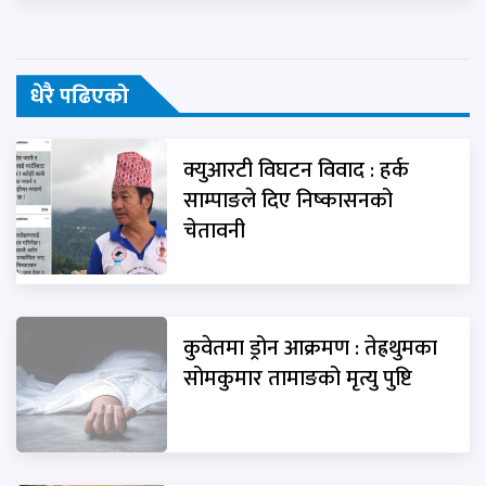
धेरै पढिएको
क्युआरटी विघटन विवाद : हर्क
साम्पाङले दिए निष्कासनको
चेतावनी
कुवेतमा ड्रोन आक्रमण : तेह्रथुमका
सोमकुमार तामाङको मृत्यु पुष्टि