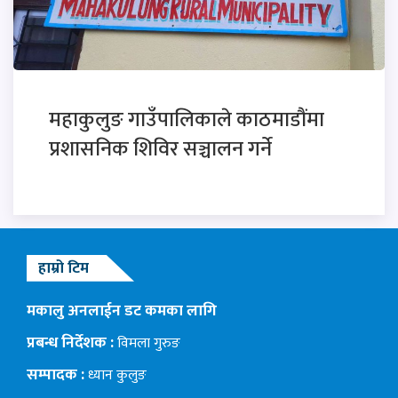
महाकुलुङ गाउँपालिकाले काठमाडौंमा
प्रशासनिक शिविर सञ्चालन गर्ने
हाम्रो टिम
मकालु अनलाईन डट कमका लागि
प्रबन्ध निर्देशक :
विमला गुरुङ
सम्पादक :
ध्यान कुलुङ