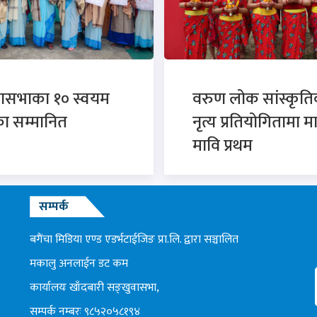
वासभाका १० स्वयम
वरुण लोक सांस्कृत
ा सम्मानित
नृत्य प्रतियोगितामा म
मावि प्रथम
सम्पर्क
बगैंचा मिडिया एण्ड एडर्भटाईजिङ प्रा.लि. द्वारा सञ्चालित
मकालु अनलाईन डट कम
कार्यालयः खाँदबारी सङ्खुवासभा,
सम्पर्क नम्बरः ९८५२०५८१९४