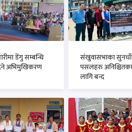
रीमा डेंगु सम्बन्धि
संखुवासभाका सुनचाँ
ने अभिमुखिकरण
पसलहरु अनिश्चितक
लागि बन्द