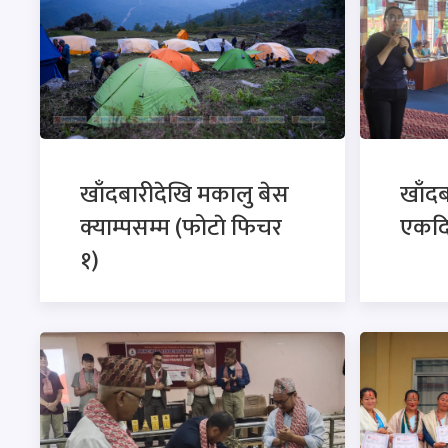
खाँदबारीदेखि मकालु बेस
खाँदबा
क्याम्पसम्म (फोटाे फिचर
एकदि
१)