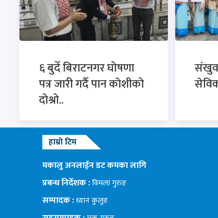
६ बुदेँ बिराटनगर घोषणा
संखु
पत्र जारी गर्दै पान काेशीको
सेविक
दोश्रो..
हाम्रो टिम
मकालु अनलाईन डट कमका लागि
प्रबन्ध निर्देशक :
विमला गुरुङ
सम्पादक :
ध्यान कुलुङ
सहसम्पादक :