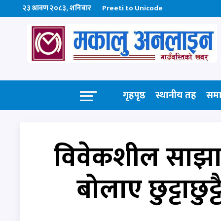
२३ श्रावण २०८३, शनिबार
Preeti to Unicode
गृहपृष्ठ
स्थानीय तह
सम
विवेकशील साझाक
बोलाए छुट्टाछुट्