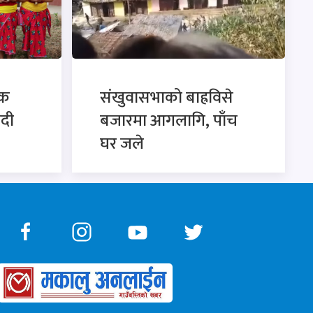
िक
संखुवासभाको बाह्रविसे
ादी
बजारमा आगलागि, पाँच
घर जले