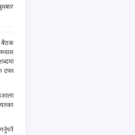
बुधबार
ा बैठक
अभ्यास
शब्दमा
कै दफा
ाठशाला
गायतका
ुपर्ने