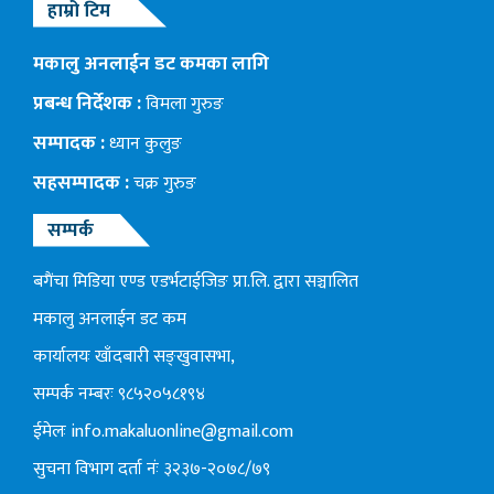
हाम्रो टिम
मकालु अनलाईन डट कमका लागि
प्रबन्ध निर्देशक :
विमला गुरुङ
सम्पादक :
ध्यान कुलुङ
सहसम्पादक :
चक्र गुरुङ
सम्पर्क
बगैंचा मिडिया एण्ड एडर्भटाईजिङ प्रा.लि. द्वारा सञ्चालित
मकालु अनलाईन डट कम
कार्यालयः खाँदबारी सङ्खुवासभा,
सम्पर्क नम्बरः ९८५२०५८१९४
ईमेलः
info.makaluonline@gmail.com
सुचना विभाग दर्ता नंः ३२३७-२०७८/७९