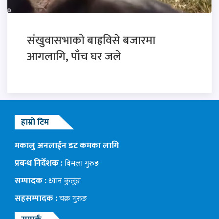
संखुवासभाको बाह्रविसे बजारमा
आगलागि, पाँच घर जले
हाम्रो टिम
मकालु अनलाईन डट कमका लागि
प्रबन्ध निर्देशक :
विमला गुरुङ
सम्पादक :
ध्यान कुलुङ
सहसम्पादक :
चक्र गुरुङ