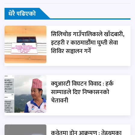
धेरै पढिएको
सिलिचोङ गाउँपालिकाले खाँदबारी,
इटहरी र काठमाडौंमा घुम्ती सेवा
शिविर सञ्चालन गर्ने
क्युआरटी विघटन विवाद : हर्क
साम्पाङले दिए निष्कासनको
चेतावनी
कुवेतमा ड्रोन आक्रमण : तेह्रथुमका