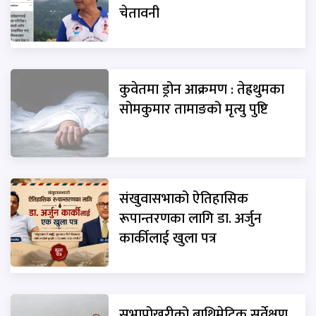
चेतावनी
कुवेतमा ड्रोन आक्रमण : तेह्रथुमका
सोमकुमार तामाङको मृत्यु पुष्टि
संखुवासभाको ऐतिहासिक
रूपान्तरणका लागि डा. अर्जुन
कार्कीलाई खुला पत्र
सभापोखरीको बाथिमेट्रिक सर्वेक्षण