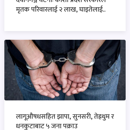
देवानगञ्ज घटनाः कोशी प्रदेश सरकारले
मृतक परिवारलाई २ लाख, घाइतेलाई..
लागूऔषधसहित झापा, सुनसरी, तेह्रथुम र
धनकुटाबाट ५ जना पक्राउ