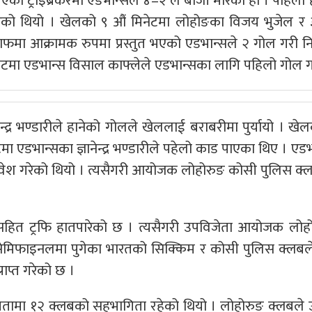
ो ट्राइब्रेकरमा एडभान्सले ४–२ ले बाजी मारेको हो । पहिलो
ल गरेको थियो । खेलको ९ औं मिनेटमा लोहोङका विजय भुजेल र
ाफमा आक्रामक रुपमा प्रस्तुत भएको एडभान्सले २ गोल गरी निर
ेटमा एडभान्स विसाल काफ्लेले एडभान्सका लागि पहिलो गोल ग
्द्र भण्डारीले हानेको गोलले खेललाई बराबरीमा पुर्यायो । खे
एडभान्सका ज्ञानेन्द्र भण्डारीले पहेलो काड पाएका थिए । एडभ
रवेश गरेको थियो । त्यसैगरी आयोजक लोहोरुङ कोसी पुलिस क
हित ट्रफि हातपारेको छ । त्यसैगरी उपविजेता आयोजक लोह
 सेमिफाइनलमा पुगेका भारतको सिक्किम र कोसी पुलिस क्लब
राप्त गरेको छ ।
गितामा १२ क्लबको सहभागिता रहेको थियो । लोहोरुङ क्लबले उ