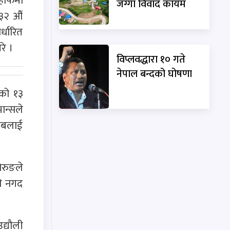
 हाफमा
जग्गा विवाद कायम
 ३२ औं
्धारित
रे ।
विप्लवद्धारा १० गते
नेपाल बन्दको घोषणा
लको १३
ान्सले
्लबलाई
ोरुङले
ले नगद
द्यौली