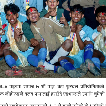
 पाङ्गामा सम्पन्न ७ औं पाङ्मा कप फुटबल प्रतियोगिताको
 लोहोरुङले क्लब पांमालाई हराउँदै एडभान्सले उपाधि चुमेको 