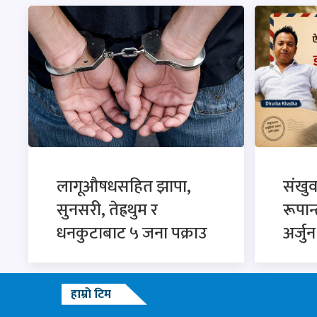
लागूऔषधसहित झापा,
संखु
सुनसरी, तेह्रथुम र
रूपान
धनकुटाबाट ५ जना पक्राउ
अर्जु
हाम्रो टिम