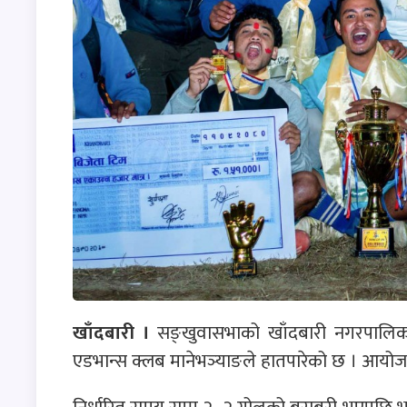
खाँदबारी ।
सङ्खुवासभाको खाँदबारी नगरपालिका–४
एडभान्स क्लब मानेभञ्याङले हातपारेको छ । आयोजक