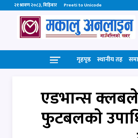
२१ श्रावण २०८३, बिहिबार
Preeti to Unicode
गृहपृष्ठ
स्थानीय तह
सम
एडभान्स क्लबले 
फुटबलकाे उपाधि 