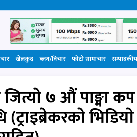
ाचार
खेलकुद
ब्लग/विचार
फोटो सामाचार​
सम्पादकीय
जित्याे ७ औं पाङ्मा कप
(ट्राइब्रेकरकाे भिडियाे