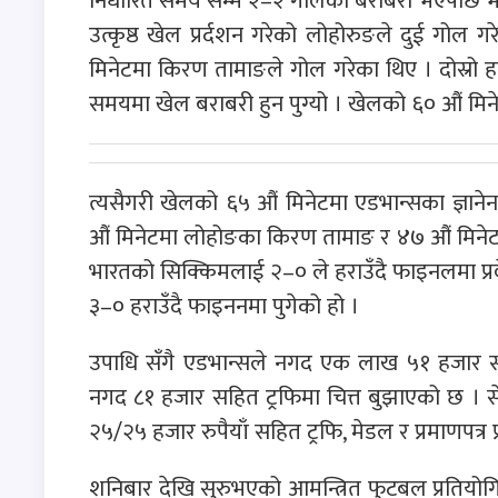
निर्धारित समय सम्म २–२ गोलको बराबरी भएपछि भएक
उत्कृष्ठ खेल प्रर्दशन गरेको लोहोरुङले दुई गो
मिनेटमा किरण तामाङले गोल गरेका थिए । दोस्रो ह
समयमा खेल बराबरी हुन पुग्यो । खेलको ६० औं मिन
त्यसैगरी खेलको ६५ औं मिनेटमा एडभान्सका ज्ञानेनन
औं मिनेटमा लोहोङका किरण तामाङ र ४७ औं मिनेटमा 
भारतको सिक्किमलाई २–० ले हराउँदै फाइनलमा प्
३–० हराउँदै फाइननमा पुगेको हो ।
उपाधि सँगै एडभान्सले नगद एक लाख ५१ हजार स
नगद ८१ हजार सहित ट्रफिमा चित्त बुझाएको छ ।
२५/२५ हजार रुपैयाँ सहित ट्रफि, मेडल र प्रमाणपत्र प्
शनिबार देखि सुरुभएको आमन्त्रित फुटबल प्रतियो