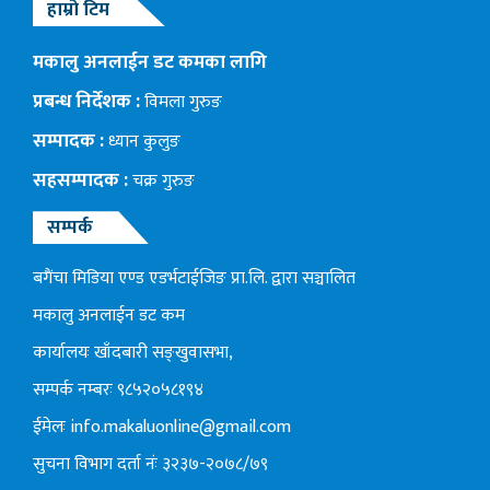
हाम्रो टिम
मकालु अनलाईन डट कमका लागि
प्रबन्ध निर्देशक :
विमला गुरुङ
सम्पादक :
ध्यान कुलुङ
सहसम्पादक :
चक्र गुरुङ
सम्पर्क
बगैंचा मिडिया एण्ड एडर्भटाईजिङ प्रा.लि. द्वारा सञ्चालित
मकालु अनलाईन डट कम
कार्यालयः खाँदबारी सङ्खुवासभा,
सम्पर्क नम्बरः ९८५२०५८१९४
ईमेलः
info.makaluonline@gmail.com
सुचना विभाग दर्ता नंः ३२३७-२०७८/७९