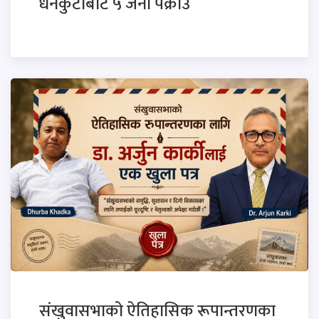
धनकुटाबाट ५ जना पक्राउ
संखुवासभाको ऐतिहासिक रूपान्तरणका