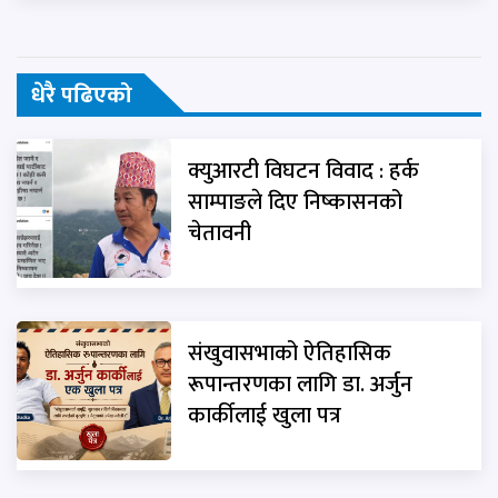
धेरै पढिएको
क्युआरटी विघटन विवाद : हर्क
साम्पाङले दिए निष्कासनको
चेतावनी
संखुवासभाको ऐतिहासिक
रूपान्तरणका लागि डा. अर्जुन
कार्कीलाई खुला पत्र