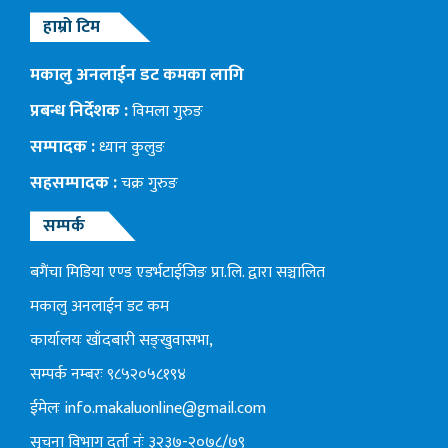
हाम्रो टिम
मकालु अनलाईन डट कमका लागि
प्रबन्ध निर्देशक :
विमला गुरुङ
सम्पादक :
ध्यान कुलुङ
सहसम्पादक :
चक्र गुरुङ
सम्पर्क
बगैंचा मिडिया एण्ड एडर्भटाईजिङ प्रा.लि. द्वारा सञ्चालित
मकालु अनलाईन डट कम
कार्यालयः खाँदबारी सङ्खुवासभा,
सम्पर्क नम्बरः ९८५२०५८१९४
ईमेलः
info.makaluonline@gmail.com
सुचना विभाग दर्ता नंः ३२३७-२०७८/७९