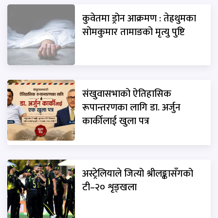
कुवेतमा ड्रोन आक्रमण : तेह्रथुमका
सोमकुमार तामाङको मृत्यु पुष्टि
संखुवासभाको ऐतिहासिक
रूपान्तरणका लागि डा. अर्जुन
कार्कीलाई खुला पत्र
अस्ट्रेलियाले जित्यो श्रीलङ्कासँगको
टी–२० शृङ्खला