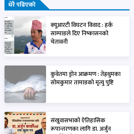
धेरै पढिएको
क्युआरटी विघटन विवाद : हर्क
साम्पाङले दिए निष्कासनको
चेतावनी
कुवेतमा ड्रोन आक्रमण : तेह्रथुमका
सोमकुमार तामाङको मृत्यु पुष्टि
संखुवासभाको ऐतिहासिक
रूपान्तरणका लागि डा. अर्जुन