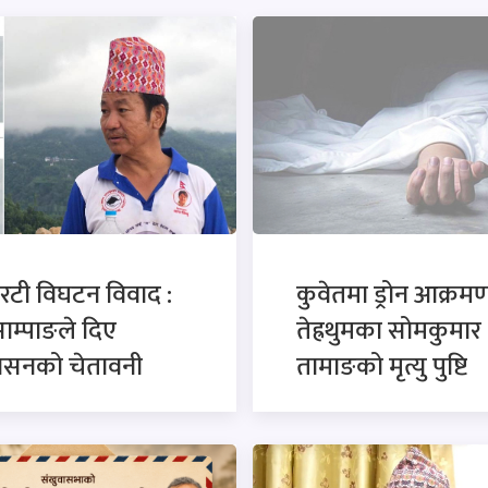
रटी विघटन विवाद :
कुवेतमा ड्रोन आक्रमण
साम्पाङले दिए
तेह्रथुमका सोमकुमार
कासनको चेतावनी
तामाङको मृत्यु पुष्टि