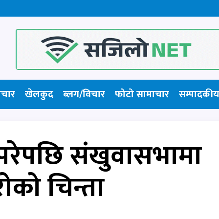
ाचार
खेलकुद
ब्लग/विचार
फोटो सामाचार​
सम्पादकीय
परेपछि संखुवासभामा
ोको चिन्ता