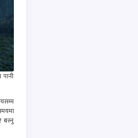
ो पानी
मयसम्म
 समयमा
 बस्नु