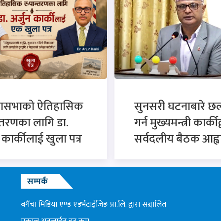
वासभाको ऐतिहासिक
सुनसरी घटनाबारे 
्तरणका लागि डा.
गर्न मुख्यमन्त्री कार्कीद
न कार्कीलाई खुला पत्र
सर्वदलीय बैठक आह्व
सम्पर्क
बगैंचा मिडिया एण्ड एडर्भटाईजिङ प्रा.लि. द्वारा सञ्चालित