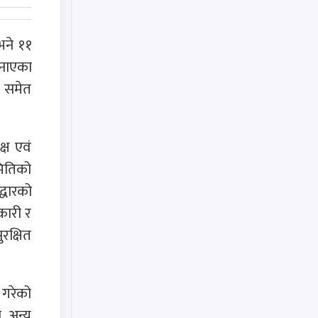
भने ११
बनाएका
ी समेत
्ष एवं
मितिको
्धारको
कारी र
रक्षित
 गरेको
ा अन्य