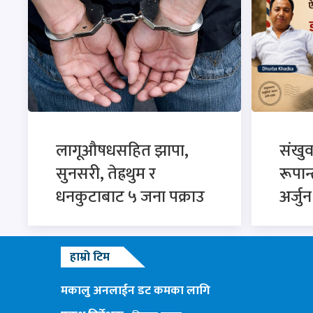
लागूऔषधसहित झापा,
संखु
सुनसरी, तेह्रथुम र
रूपान
धनकुटाबाट ५ जना पक्राउ
अर्जु
हाम्रो टिम
मकालु अनलाईन डट कमका लागि