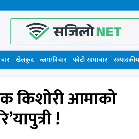
ाचार
खेलकुद
ब्लग/विचार
फोटो सामाचार​
सम्पादकीय
एक किशोरी आमाको
ि’यापुत्री !