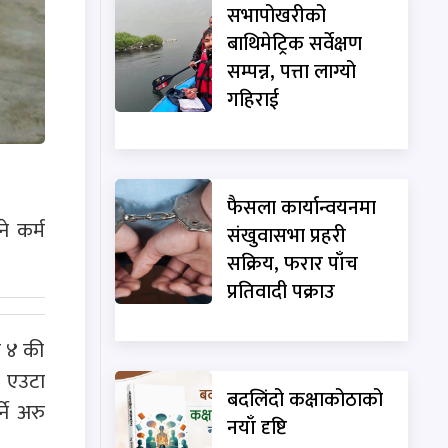
सभापोखरीको
बाथिमेट्रिक सर्वेक्षण
सम्पन्न, पत्ता लाग्यो
गहिराई
फैसला कार्यान्वयनमा
े कर्म
संखुवासभा प्रहरी
सक्रिय, फरार पाँच
प्रतिवादी पक्राउ
ं ४ की
ो एउटा
बदलिंदो कक्षाकोठाको
ने अरु
नयाँ दृष्टि