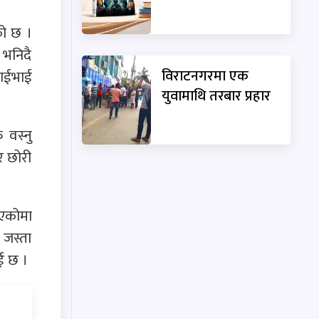
को छ ।
 भनिदै
विराटनगरमा एक
दाईभाई
युवामाथि तरबार प्रहार
 वस्नु
र छोरी
ाएकोमा
 जस्ता
ई छ ।