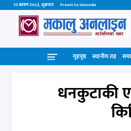
२२ श्रावण २०८३, शुक्रबार
Preeti to Unicode
गृहपृष्ठ
स्थानीय तह
सम
धनकुटाकी 
किर