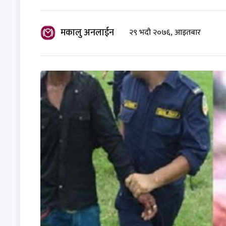
मकालु अनलाईन
२९ भदौ २०७६, आइतबार