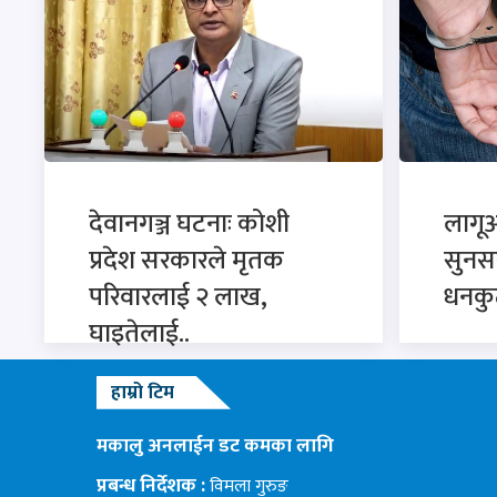
देवानगञ्ज घटनाः कोशी
लागू
प्रदेश सरकारले मृतक
सुनसरी
परिवारलाई २ लाख,
धनकु
घाइतेलाई..
हाम्रो टिम
मकालु अनलाईन डट कमका लागि
प्रबन्ध निर्देशक :
विमला गुरुङ