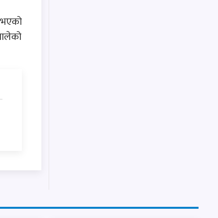
ा भएको
थालेको