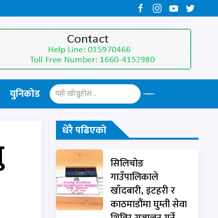
युनिकोड
धेरै पढिएको
ु
सिलिचोङ
गाउँपालिकाले
खाँदबारी, इटहरी र
काठमाडौंमा घुम्ती सेवा
शिविर सञ्चालन गर्ने