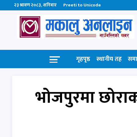
२३ श्रावण २०८३, शनिबार
Preeti to Unicode
गृहपृष्ठ
स्थानीय तह
सम
भोजपुरमा छोराको 