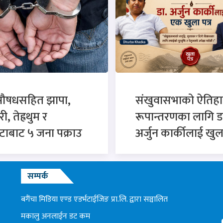
औषधसहित झापा,
संखुवासभाको ऐतिह
, तेह्रथुम र
रूपान्तरणका लागि ड
टाबाट ५ जना पक्राउ
अर्जुन कार्कीलाई खुला
सम्पर्क
बगैंचा मिडिया एण्ड एडर्भटाईजिङ प्रा.लि. द्वारा सञ्चालित
मकालु अनलाईन डट कम