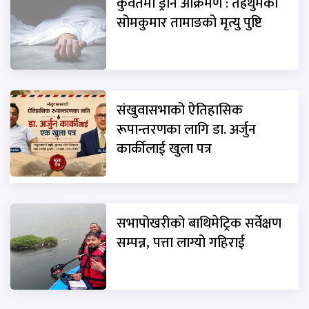
कुवेतमा ड्रोन आक्रमण : तेह्रथुमका
सोमकुमार तामाङको मृत्यु पुष्टि
संखुवासभाको ऐतिहासिक
रूपान्तरणका लागि डा. अर्जुन
कार्कीलाई खुला पत्र
सभापोखरीको बाथिमेट्रिक सर्वेक्षण
सम्पन्न, पत्ता लाग्यो गहिराई