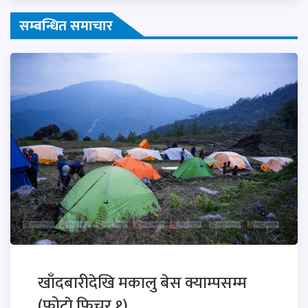
सम्बन्धित समाचार
खाँदबारीदेखि मकालु बेस क्याम्पसम्म
(फोटाे फिचर १)