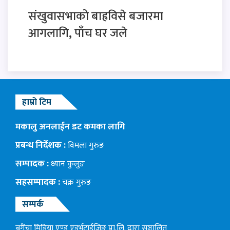
संखुवासभाको बाह्रविसे बजारमा
आगलागि, पाँच घर जले
हाम्रो टिम
मकालु अनलाईन डट कमका लागि
प्रबन्ध निर्देशक :
विमला गुरुङ
सम्पादक :
ध्यान कुलुङ
सहसम्पादक :
चक्र गुरुङ
सम्पर्क
बगैंचा मिडिया एण्ड एडर्भटाईजिङ प्रा.लि. द्वारा सञ्चालित