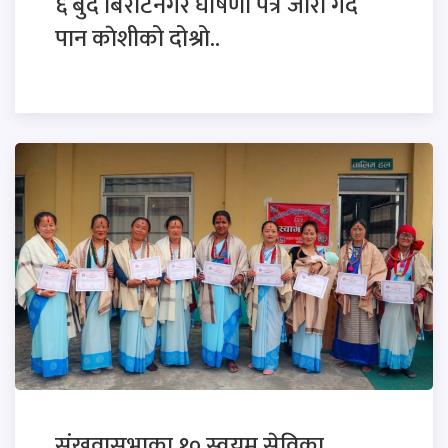
६ बुदेँ बिराटनगर घोषणा पत्र जारी गर्दै
पान काेशीको दोश्रो..
संखुवासभाका १० स्वयम सेविका