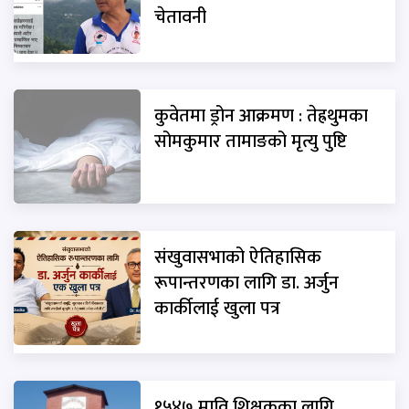
चेतावनी
कुवेतमा ड्रोन आक्रमण : तेह्रथुमका
सोमकुमार तामाङको मृत्यु पुष्टि
संखुवासभाको ऐतिहासिक
रूपान्तरणका लागि डा. अर्जुन
कार्कीलाई खुला पत्र
१५४७ मावि शिक्षकका लागि