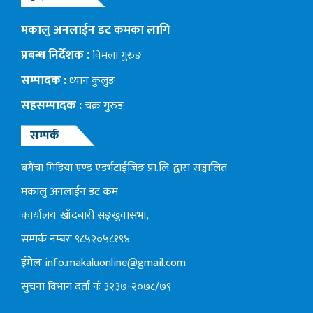
मकालु अनलाईन डट कमका लागि
प्रबन्ध निर्देशक :
विमला गुरुङ
सम्पादक :
ध्यान कुलुङ
सहसम्पादक :
चक्र गुरुङ
सम्पर्क
बगैंचा मिडिया एण्ड एडर्भटाईजिङ प्रा.लि. द्वारा सञ्चालित
मकालु अनलाईन डट कम
कार्यालयः खाँदबारी सङ्खुवासभा,
सम्पर्क नम्बरः ९८५२०५८१९४
ईमेलः
info.makaluonline@gmail.com
सुचना विभाग दर्ता नंः ३२३७-२०७८/७९