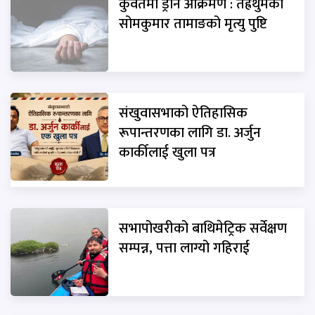
कुवेतमा ड्रोन आक्रमण : तेह्रथुमका
सोमकुमार तामाङको मृत्यु पुष्टि
संखुवासभाको ऐतिहासिक
रूपान्तरणका लागि डा. अर्जुन
कार्कीलाई खुला पत्र
सभापोखरीको बाथिमेट्रिक सर्वेक्षण
सम्पन्न, पत्ता लाग्यो गहिराई