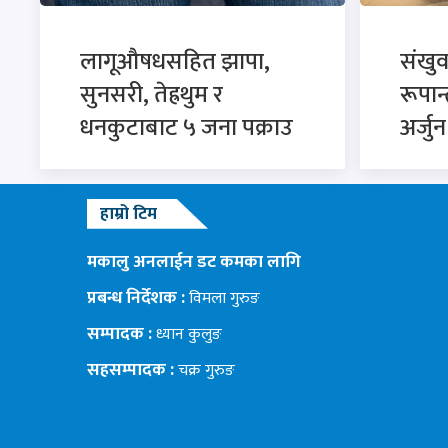
लागूऔषधसहित झापा,
संखु
सुनसरी, तेह्रथुम र
रूपान
धनकुटाबाट ५ जना पक्राउ
अर्जु
हाम्रो टिम
मकालु अनलाईन डट कमका लागि
प्रबन्ध निर्देशक :
विमला गुरुङ
सम्पादक :
ध्यान कुलुङ
सहसम्पादक :
चक्र गुरुङ