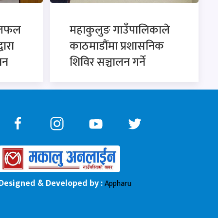
छलफल
महाकुलुङ गाउँपालिकाले
्वारा
काठमाडौंमा प्रशासनिक
ान
शिविर सञ्चालन गर्ने
Designed & Developed by :
Appharu