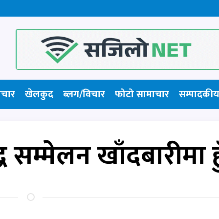
ाचार
खेलकुद
ब्लग/विचार
फोटो सामाचार​
सम्पादकीय
्ध सम्मेलन खाँदबारीमा हु