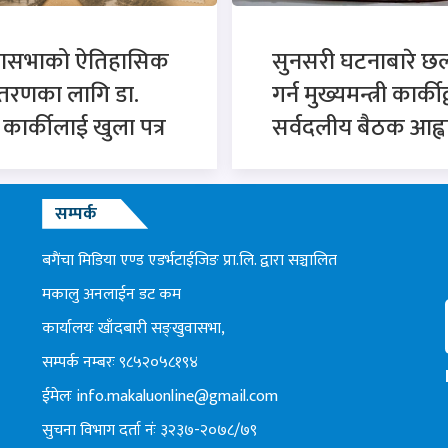
वासभाको ऐतिहासिक
सुनसरी घटनाबारे 
्तरणका लागि डा.
गर्न मुख्यमन्त्री कार्कीद
न कार्कीलाई खुला पत्र
सर्वदलीय बैठक आह्व
सम्पर्क
बगैंचा मिडिया एण्ड एडर्भटाईजिङ प्रा.लि. द्वारा सञ्चालित
मकालु अनलाईन डट कम
कार्यालयः खाँदबारी सङ्खुवासभा,
सम्पर्क नम्बरः ९८५२०५८१९४
ईमेलः
info.makaluonline@gmail.com
सुचना विभाग दर्ता नंः ३२३७-२०७८/७९