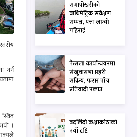
सभापोखरीको
बाथिमेट्रिक सर्वेक्षण
सम्पन्न, पत्ता लाग्यो
गहिराई
स्तरीय
फैसला कार्यान्वयनमा
ा गर्न
संखुवासभा प्रहरी
थ्यतामा
सक्रिय, फरार पाँच
प्रतिवादी पक्राउ
 स्थित
बदलिंदो कक्षाकोठाको
भयाे ।
नयाँ दृष्टि
ाक्यले