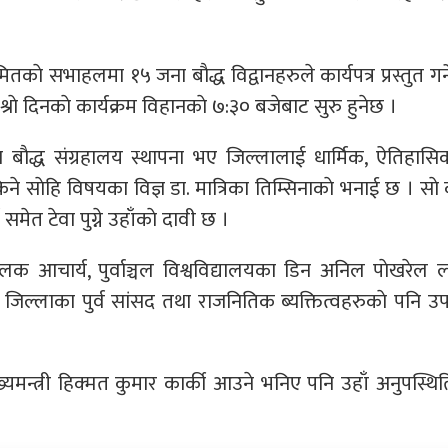
ाे सभाहलमा १५ जना बाैद्ध विद्वानहरुले कार्यपत्र प्रस्तुत गर्
्राे दिनकाे कार्यक्रम विहानकाे ७:३० बजेबाट सुरु हुनेछ ।
था बाैद्ध संग्रहालय स्थापना भए जिल्लालाई धार्मिक, ऐतिहास
ने साेहि विषयका विज्ञ डा. मात्रिका तिम्सिनाकाे भनाई छ । साे 
समेत टेवा पुग्ने उहाँकाे दावी छ ।
तिलक आचार्य, पुर्वाञ्चल विश्वविद्यालयका डिन अनिल पाेखरेल
मा जिल्लाका पुर्व सांसद तथा राजनितिक ब्यक्तित्वहरुकाे पनि उप
ुख्यमन्त्री हिक्मत कुमार कार्की आउने भनिए पनि उहाँ अनुपस्थित