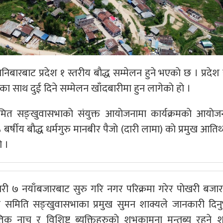
रबाट प्रदेश १ स्तरीय बाैद्ध सम्मेलन हुने भएकाे छ । प्रदेश 
देश्यका साथ दुई दिने सम्मेलन खाँदबारीमा हुन लागेकाे हाे ।
समित सङ्खुवासभाकाे संयुक्त आयाेजनामा कार्यक्रमकाे आयाेजन
्षीय बाैद्ध धर्मगुरु मानबीर पैजाे (दारी लामा) काे प्रमुख आति
े ।
ारी ७ नयाँबजारबाट सुरु गरि नगर परिक्रमा गरेर पाेखरी बजार
य समिति सङ्खुवासभाका प्रमुख सुमन शाक्यले जानकारी दिनु
तिक नाच र विशिष्ट ब्यक्तिहरुकाे शुभकामना मन्तब्य रहने श