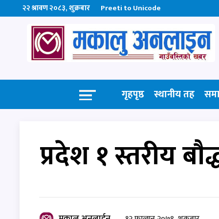
२२ श्रावण २०८३, शुक्रबार
Preeti to Unicode
गृहपृष्ठ
स्थानीय तह
सम
प्रदेश १ स्तरीय बाैद
मकालु अनलाईन
१२ फाल्गुन २०७९, शुक्रबार