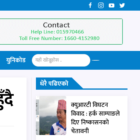
युनिकोड
धेरै पढिएको
ँदै
क्युआरटी विघटन
विवाद : हर्क साम्पाङले
दिए निष्कासनको
चेतावनी