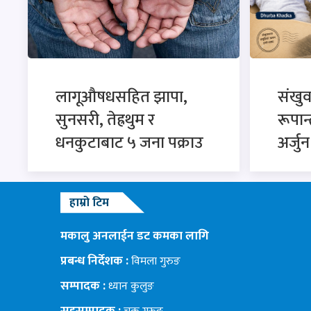
लागूऔषधसहित झापा,
संखु
सुनसरी, तेह्रथुम र
रूपान
धनकुटाबाट ५ जना पक्राउ
अर्जु
हाम्रो टिम
मकालु अनलाईन डट कमका लागि
प्रबन्ध निर्देशक :
विमला गुरुङ
सम्पादक :
ध्यान कुलुङ
सहसम्पादक :