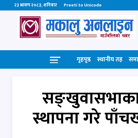
२३ श्रावण २०८३, शनिबार
Preeti to Unicode
गृहपृष्ठ
स्थानीय तह
सम
सङ्खुवासभाका 
स्थापना गरे पाँच