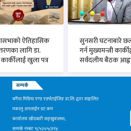
वासभाको ऐतिहासिक
सुनसरी घटनाबारे 
्तरणका लागि डा.
गर्न मुख्यमन्त्री कार्कीद
न कार्कीलाई खुला पत्र
सर्वदलीय बैठक आह्व
सम्पर्क
बगैंचा मिडिया एण्ड एडर्भटाईजिङ प्रा.लि. द्वारा सञ्चालित
मकालु अनलाईन डट कम
कार्यालयः खाँदबारी सङ्खुवासभा,
सम्पर्क नम्बरः ९८५२०५८१९४