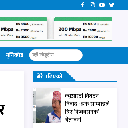
युनिकोड
धेरै पढिएको
क्युआरटी विघटन
र
विवाद : हर्क साम्पाङले
दिए निष्कासनको
चेतावनी