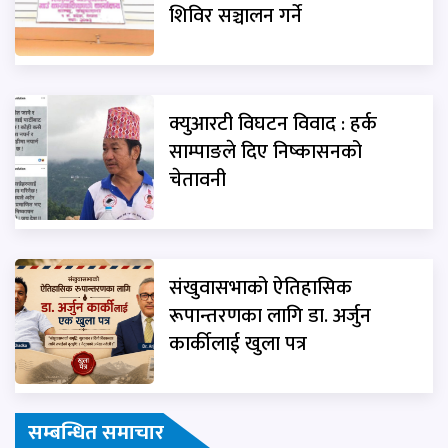
शिविर सञ्चालन गर्ने
क्युआरटी विघटन विवाद : हर्क
साम्पाङले दिए निष्कासनको
चेतावनी
संखुवासभाको ऐतिहासिक
रूपान्तरणका लागि डा. अर्जुन
कार्कीलाई खुला पत्र
सम्बन्धित समाचार