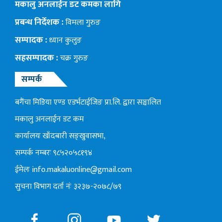
मकालु अनलाईन डट कमका लागि
प्रबन्ध निर्देशक :
विमला गुरुङ
सम्पादक :
ध्यान कुलुङ
सहसम्पादक :
चक्र गुरुङ
सम्पर्क
बगैंचा मिडिया एण्ड एडर्भटाईजिङ प्रा.लि. द्वारा सञ्चालित
मकालु अनलाईन डट कम
कार्यालयः खाँदबारी सङ्खुवासभा,
सम्पर्क नम्बरः ९८५२०५८१९४
ईमेलः
info.makaluonline@gmail.com
सुचना विभाग दर्ता नंः ३२३७-२०७८/७९