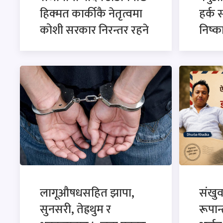
हिक्मत कार्कीकै नेतृत्वमा
हर्क 
कोशी सरकार निरन्तर रहने
निष्
लागूऔषधसहित झापा,
संखु
सुनसरी, तेह्रथुम र
रूपान