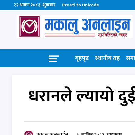
२२ श्रावण २०८३, शुक्रबार
Preeti to Unicode
गृहपृष्ठ
स्थानीय तह
सम
धरानले ल्यायो दु
मकालु अनलाईन
५ आश्विन २०८२, आइतबार