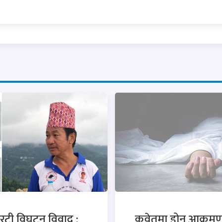
रटी विघटन विवाद :
कुवेतमा ड्रोन आक्रमण