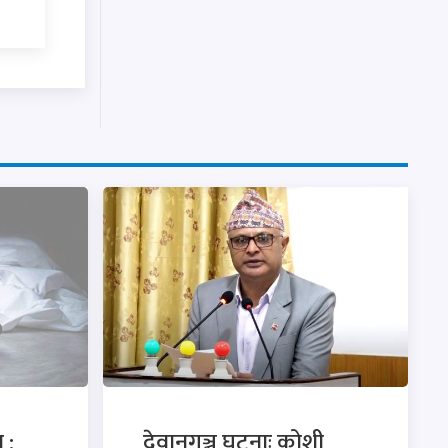
 :
देवानगञ्ज घटनाः कोशी