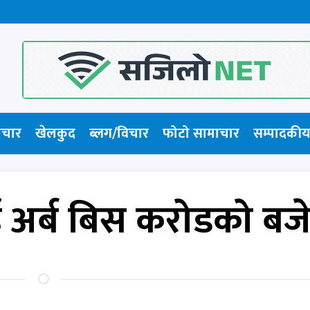
ाचार
खेलकुद
ब्लग/विचार
फोटो सामाचार​
सम्पादकीय
ई अर्ब बिस करोडको बज