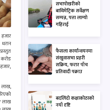
सभापोखरीको
बाथिमेट्रिक सर्वेक्षण
सम्पन्न, पत्ता लाग्यो
गहिराई
 हजार
 धरान
फैसला कार्यान्वयनमा
रस्तुत
संखुवासभा प्रहरी
९ करोड
सक्रिय, फरार पाँच
 हजार,
प्रतिवादी पक्राउ
५ लाख,
गरिएको
बदलिंदो कक्षाकोठाको
७४ लाख
नयाँ दृष्टि
४३ लाख