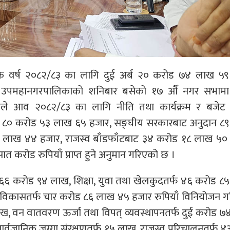
क वर्ष २०८२/८३ का लागि दुई अर्ब २० करोड ७४ लाख ५९
 । उपमहानगरपालिकाको शनिबार बसेको १७ औँ नगर सभामा
घाले आव २०८२/८३ का लागि नीति तथा कार्यक्रम र बजेट प्
वबाट ८० करोड ५३ लाख ६५ हजार, सङ्घीय सरकारबाट अनुदान ८
३ लाख ४४ हजार, राजस्व बाँडफाँटबाट ३४ करोड १८ लाख ५०
त करोड रुपियाँ प्राप्त हुने अनुमान गरिएको छ ।
६६ करोड ९४ लाख, शिक्षा, युवा तथा खेलकुदतर्फ ४६ करोड ८
क विकासतर्फ चार करोड ८६ लाख ४५ हजार रुपियाँ विनियोजन 
ख, वन वातवरण ऊर्जा तथा विपत् व्यवस्थापनतर्फ दुई करोड 
ार्वजानिक जग्गा संरक्षणतर्फ १५ लाख, राजस्व परिचालनतर्फ 