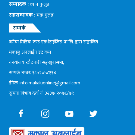
सम्पादक :
ध्यान कुलुङ
सहसम्पादक :
चक्र गुरुङ
सम्पर्क
बगैंचा मिडिया एण्ड एडर्भटाईजिङ प्रा.लि. द्वारा सञ्चालित
मकालु अनलाईन डट कम
कार्यालयः खाँदबारी सङ्खुवासभा,
सम्पर्क नम्बरः ९८५२०५८१९४
ईमेलः
info.makaluonline@gmail.com
सुचना विभाग दर्ता नंः ३२३७-२०७८/७९