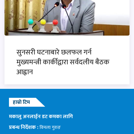
सुनसरी घटनाबारे छलफल गर्न
मुख्यमन्त्री कार्कीद्वारा सर्वदलीय बैठक
आह्वान
हाम्रो टिम
मकालु अनलाईन डट कमका लागि
प्रबन्ध निर्देशक :
विमला गुरुङ