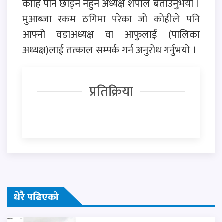
कोहि पनि छोड्न नहुने अध्यक्ष शेर्पाले बताउनुभयो ।
मुआब्जा रकम ठगिमा परेका जो कोहीले पनि
आफ्नो वडाअध्यक्ष वा आफुलाई (पालिका
अध्यक्ष)लाई तत्काल सम्पर्क गर्न अनुरोध गर्नुभयो ।
प्रतिक्रिया
धेरै पढिएको