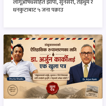
लागूऔषधसहित झापा, सुनसरी, तेह्रथुम र
धनकुटाबाट ५ जना पक्राउ