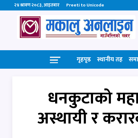
२४ श्रावण २०८३, आइतबार
Preeti to Unicode
गृहपृष्ठ
स्थानीय तह
सम
धनकुटाको महा
अस्थायी र करार