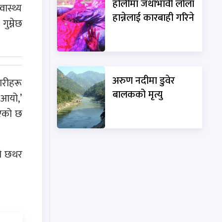
होलीमा जथाभावी लोला
ास्थ्य
हान्नेलाई कारबाही गरिने
ुम्नेछ
अरुण नदीमा डुवेर
ारीहरू
बालकको मृत्यु
 आयो,’
भएको छ
को छथर