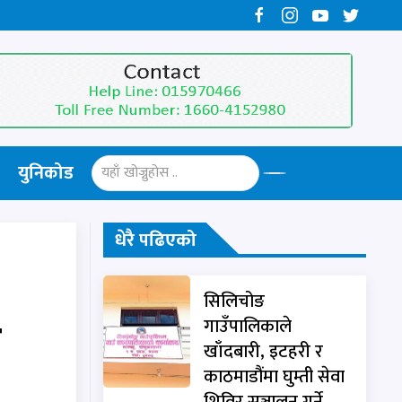
युनिकोड
धेरै पढिएको
सिलिचोङ
े
गाउँपालिकाले
खाँदबारी, इटहरी र
काठमाडौंमा घुम्ती सेवा
शिविर सञ्चालन गर्ने