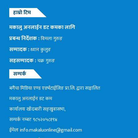
हाम्रो टिम
मकालु अनलाईन डट कमका लागि
प्रबन्ध निर्देशक :
विमला गुरुङ
सम्पादक :
ध्यान कुलुङ
सहसम्पादक :
चक्र गुरुङ
सम्पर्क
बगैंचा मिडिया एण्ड एडर्भटाईजिङ प्रा.लि. द्वारा सञ्चालित
मकालु अनलाईन डट कम
कार्यालयः खाँदबारी सङ्खुवासभा,
सम्पर्क नम्बरः ९८५२०५८१९४
ईमेलः
info.makaluonline@gmail.com