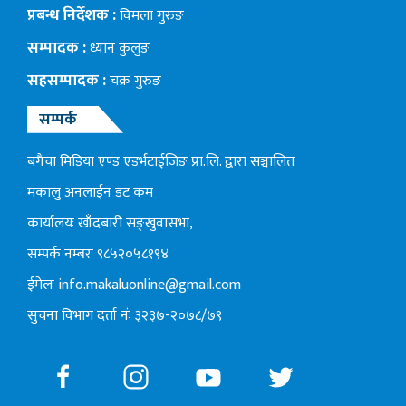
प्रबन्ध निर्देशक :
विमला गुरुङ
सम्पादक :
ध्यान कुलुङ
सहसम्पादक :
चक्र गुरुङ
सम्पर्क
बगैंचा मिडिया एण्ड एडर्भटाईजिङ प्रा.लि. द्वारा सञ्चालित
मकालु अनलाईन डट कम
कार्यालयः खाँदबारी सङ्खुवासभा,
सम्पर्क नम्बरः ९८५२०५८१९४
ईमेलः
info.makaluonline@gmail.com
सुचना विभाग दर्ता नंः ३२३७-२०७८/७९