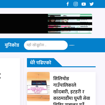
युनिकोड
धेरै पढिएको
:
सिलिचोङ
गाउँपालिकाले
खाँदबारी, इटहरी र
काठमाडौंमा घुम्ती सेवा
शिविर सञ्चालन गर्ने