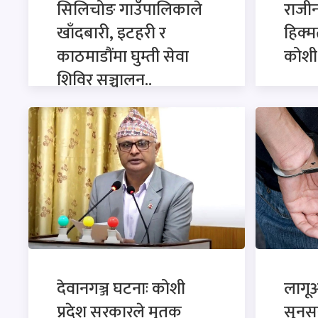
सिलिचोङ गाउँपालिकाले
राजी
खाँदबारी, इटहरी र
हिक्म
काठमाडौंमा घुम्ती सेवा
कोशी 
शिविर सञ्चालन..
देवानगञ्ज घटनाः कोशी
लागू
प्रदेश सरकारले मृतक
सुनसरी