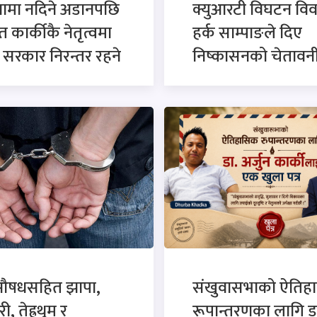
नामा नदिने अडानपछि
क्युआरटी विघटन विव
त कार्कीकै नेतृत्वमा
हर्क साम्पाङले दिए
सरकार निरन्तर रहने
निष्कासनको चेतावन
औषधसहित झापा,
संखुवासभाको ऐतिह
, तेह्रथुम र
रूपान्तरणका लागि ड