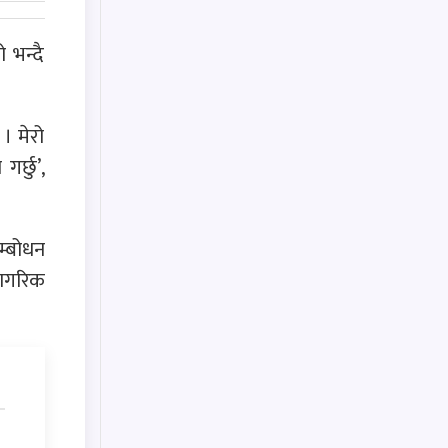
 भन्दै
। मेरो
र्छु’,
म्बोधन
नागरिक