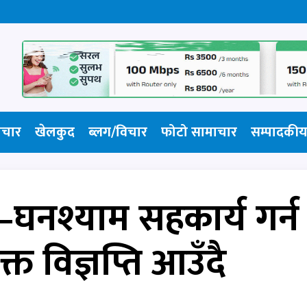
ाचार
खेलकुद
ब्लग/विचार
फोटो सामाचार​
सम्पादकीय
–घनश्याम सहकार्य गर्न
्त विज्ञप्ति आउँदै