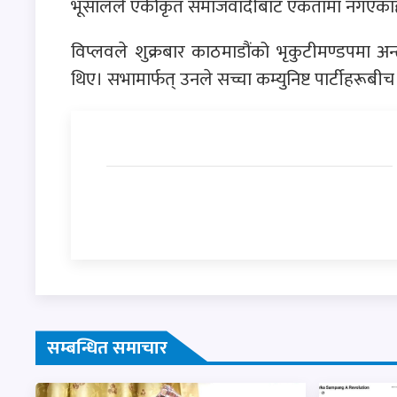
भूसालले एकीकृत समाजवादीबाट एकतामा नगएकाहर
विप्लवले शुक्रबार काठमाडौंको भृकुटीमण्डपमा 
थिए। सभामार्फत् उनले सच्चा कम्युनिष्ट पार्टी
सम्बन्धित समाचार