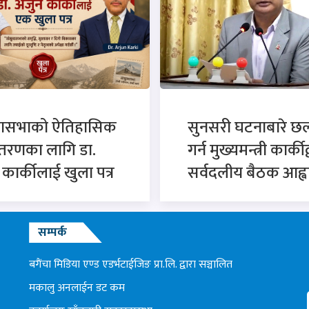
वासभाको ऐतिहासिक
सुनसरी घटनाबारे 
्तरणका लागि डा.
गर्न मुख्यमन्त्री कार्कीद
न कार्कीलाई खुला पत्र
सर्वदलीय बैठक आह्व
सम्पर्क
बगैंचा मिडिया एण्ड एडर्भटाईजिङ प्रा.लि. द्वारा सञ्चालित
मकालु अनलाईन डट कम