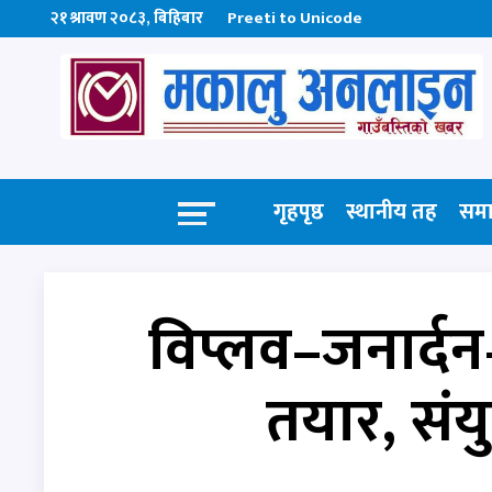
२१ श्रावण २०८३, बिहिबार
Preeti to Unicode
गृहपृष्ठ
स्थानीय तह
सम
विप्लव–जनार्दन
तयार, संयुक