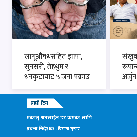
लागूऔषधसहित झापा,
संखु
सुनसरी, तेह्रथुम र
रूपान
धनकुटाबाट ५ जना पक्राउ
अर्जु
हाम्रो टिम
मकालु अनलाईन डट कमका लागि
प्रबन्ध निर्देशक :
विमला गुरुङ