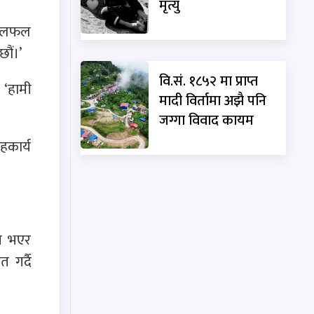
मृत्यु
फ छलफल
छौं।’
वि.सं. १८५२ मा प्राप्त
 ‘हामी
मादी विर्तामा अझै पनि
जग्गा विवाद कायम
हकार्य
ग भएर
 गर्दै