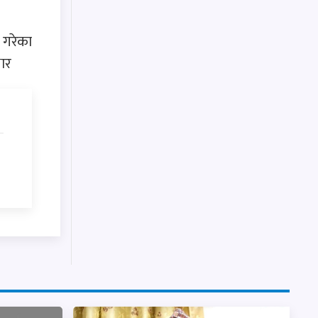
 गरेका
ार