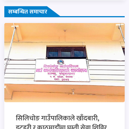
सम्बन्धित समाचार
सिलिचोङ गाउँपालिकाले खाँदबारी,
इटहरी र काठमाडौंमा घुम्ती सेवा शिविर