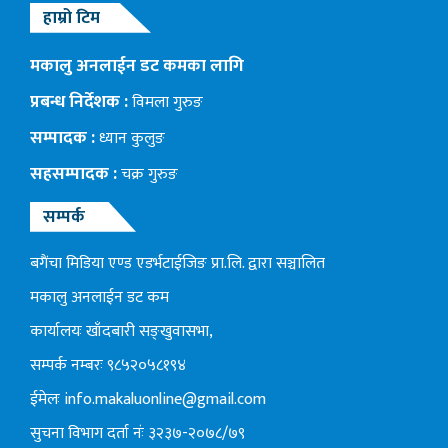
हाम्रो टिम
मकालु अनलाईन डट कमका लागि
प्रबन्ध निर्देशक :
विमला गुरुङ
सम्पादक :
ध्यान कुलुङ
सहसम्पादक :
चक्र गुरुङ
सम्पर्क
बगैंचा मिडिया एण्ड एडर्भटाईजिङ प्रा.लि. द्वारा सञ्चालित
मकालु अनलाईन डट कम
कार्यालयः खाँदबारी सङ्खुवासभा,
सम्पर्क नम्बरः ९८५२०५८१९४
ईमेलः
info.makaluonline@gmail.com
सुचना विभाग दर्ता नंः ३२३७-२०७८/७९