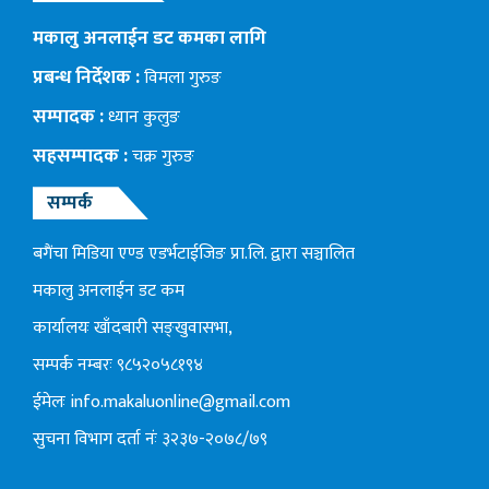
मकालु अनलाईन डट कमका लागि
प्रबन्ध निर्देशक :
विमला गुरुङ
सम्पादक :
ध्यान कुलुङ
सहसम्पादक :
चक्र गुरुङ
सम्पर्क
बगैंचा मिडिया एण्ड एडर्भटाईजिङ प्रा.लि. द्वारा सञ्चालित
मकालु अनलाईन डट कम
कार्यालयः खाँदबारी सङ्खुवासभा,
सम्पर्क नम्बरः ९८५२०५८१९४
ईमेलः
info.makaluonline@gmail.com
सुचना विभाग दर्ता नंः ३२३७-२०७८/७९