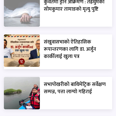
कुवेतमा ड्रोन आक्रमण : तेह्रथुमका
सोमकुमार तामाङको मृत्यु पुष्टि
संखुवासभाको ऐतिहासिक
रूपान्तरणका लागि डा. अर्जुन
कार्कीलाई खुला पत्र
सभापोखरीको बाथिमेट्रिक सर्वेक्षण
सम्पन्न, पत्ता लाग्यो गहिराई