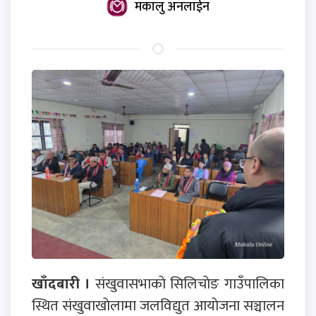
मकालु अनलाईन
खाँदबारी ।
संखुवासभाकाे सिलिचाेङ गाउँपालिका
स्थित संखुवाखाेलामा जलविद्युत आयाेजना सञ्चालन