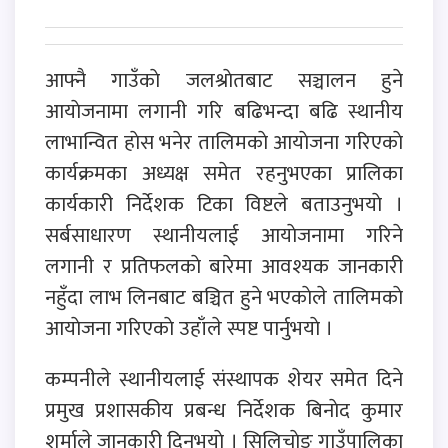
आफ्नै गाउँकाे जलश्राेतबाट सञ्चालन हुने
आयाेजनामा लगानी गरि बढिभन्दा बढि स्थानीय
लाभान्वित हाेस भनेर तालिमकाे आयाेजना गरिएकाे
कार्यक्रमका अध्यक्ष समेत रहनुभएका प्रालिका
कार्यकारी निर्देशक टिका विष्टले बताउनुभयाे ।
सर्बसाधारण स्थानीयलाई आयाेजनामा गरिने
लगानी र प्रतिफलकाे बारेमा आवश्यक जानकारी
नहुँदा लाभ लिनबाट बञ्चित हुने भएकाेले तालिमकाे
आयाेजना गरिएकाे उहाँले स्पष्ट पार्नुभयाे ।
कम्पनीले स्थानीयलाई संस्थापक शेयर समेत दिने
प्रमुख प्रशासकीय प्रबन्ध निर्देशक बिनाेद कुमार
शर्माले जानकारी दिनुभयाे । सिलिचा‍‍ेङ गाउँपालिका