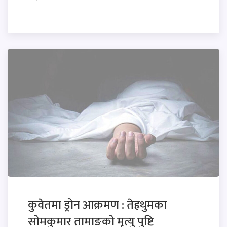
कुवेतमा ड्रोन आक्रमण : तेह्रथुमका
सोमकुमार तामाङको मृत्यु पुष्टि