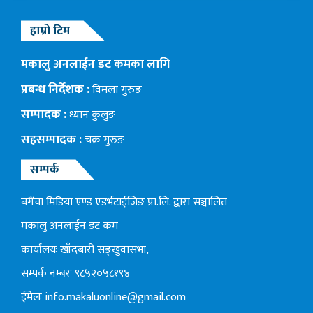
हाम्रो टिम
मकालु अनलाईन डट कमका लागि
प्रबन्ध निर्देशक :
विमला गुरुङ
सम्पादक :
ध्यान कुलुङ
सहसम्पादक :
चक्र गुरुङ
सम्पर्क
बगैंचा मिडिया एण्ड एडर्भटाईजिङ प्रा.लि. द्वारा सञ्चालित
मकालु अनलाईन डट कम
कार्यालयः खाँदबारी सङ्खुवासभा,
सम्पर्क नम्बरः ९८५२०५८१९४
ईमेलः
info.makaluonline@gmail.com