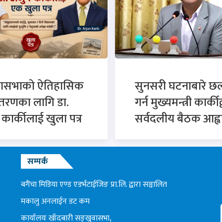
वासभाको ऐतिहासिक
सुनसरी घटनाबारे 
्तरणका लागि डा.
गर्न मुख्यमन्त्री कार्कीद
न कार्कीलाई खुला पत्र
सर्वदलीय बैठक आह्व
सम्पर्क
बगैंचा मिडिया एण्ड एडर्भटाईजिङ प्रा.लि. द्वारा सञ्चालित
मकालु अनलाईन डट कम
कार्यालयः खाँदबारी सङ्खुवासभा,