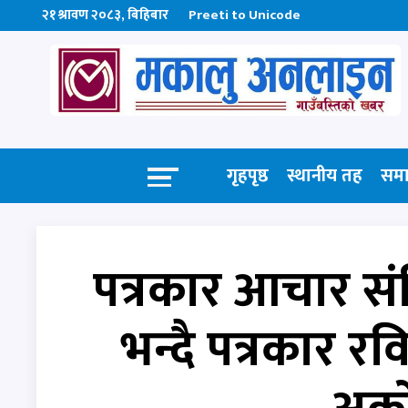
२१ श्रावण २०८३, बिहिबार
Preeti to Unicode
गृहपृष्ठ
स्थानीय तह
सम
पत्रकार आचार सं
भन्दै पत्रकार रव