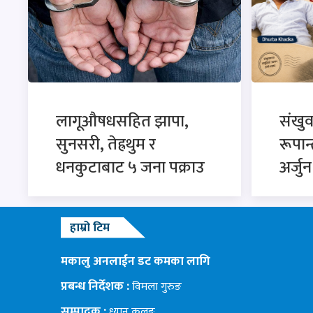
लागूऔषधसहित झापा,
संखु
सुनसरी, तेह्रथुम र
रूपान
धनकुटाबाट ५ जना पक्राउ
अर्जु
हाम्रो टिम
मकालु अनलाईन डट कमका लागि
प्रबन्ध निर्देशक :
विमला गुरुङ
सम्पादक :
ध्यान कुलुङ