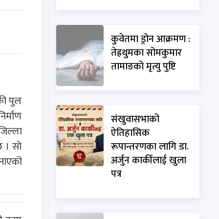
कुवेतमा ड्रोन आक्रमण :
तेह्रथुमका सोमकुमार
तामाङको मृत्यु पुष्टि
की पुल
िर्माण
संखुवासभाको
जिल्ला
ऐतिहासिक
छ । सो
रूपान्तरणका लागि डा.
अर्जुन कार्कीलाई खुला
जनाएको
पत्र