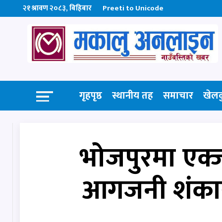
२१ श्रावण २०८३, बिहिबार
Preeti to Unicode
गृहपृष्ठ
स्थानीय तह
समाचार
खेल
भोजपुरमा एक्जा
आगजनी शंकास्