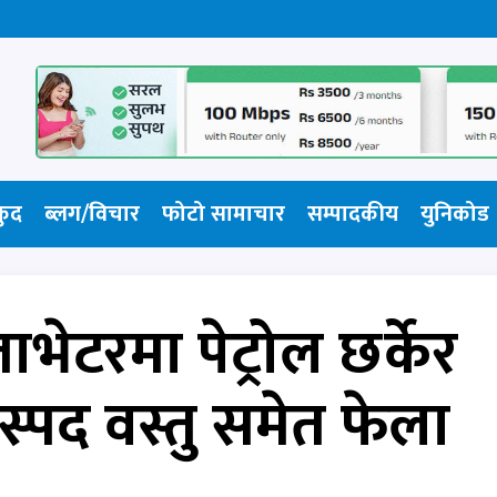
कुद
ब्लग/विचार
फोटो सामाचार​
सम्पादकीय
युनिकोड
भेटरमा पेट्रोल छर्केर
पद वस्तु समेत फेला