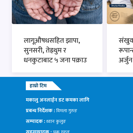
लागूऔषधसहित झापा,
संखु
सुनसरी, तेह्रथुम र
रूपान
धनकुटाबाट ५ जना पक्राउ
अर्जु
हाम्रो टिम
मकालु अनलाईन डट कमका लागि
प्रबन्ध निर्देशक :
विमला गुरुङ
सम्पादक :
ध्यान कुलुङ
सहसम्पादक :
चक्र गुरुङ