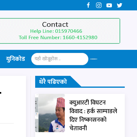
युनिकोड
धेरै पढिएको
े
क्युआरटी विघटन
विवाद : हर्क साम्पाङले
दिए निष्कासनको
चेतावनी