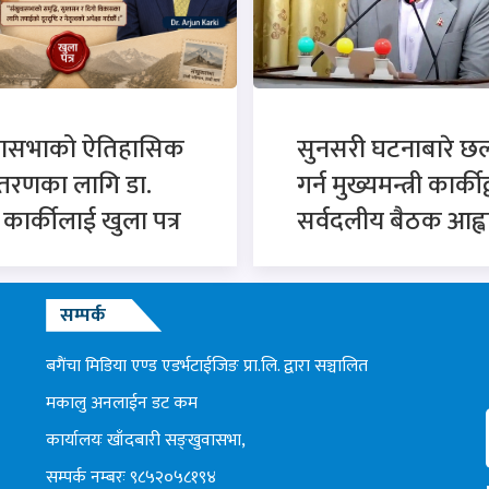
वासभाको ऐतिहासिक
सुनसरी घटनाबारे 
्तरणका लागि डा.
गर्न मुख्यमन्त्री कार्कीद
न कार्कीलाई खुला पत्र
सर्वदलीय बैठक आह्व
सम्पर्क
बगैंचा मिडिया एण्ड एडर्भटाईजिङ प्रा.लि. द्वारा सञ्चालित
मकालु अनलाईन डट कम
कार्यालयः खाँदबारी सङ्खुवासभा,
सम्पर्क नम्बरः ९८५२०५८१९४