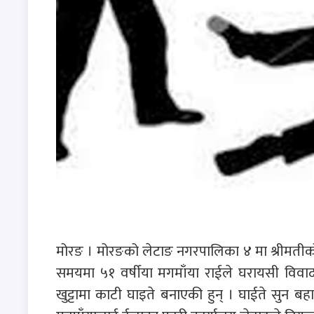
मोरङ । मोरङको लेटाङ नगरपालिका ४ मा श्रीमतीको ख
समयमा ५१ वर्षीया मगमाँया राईले घरायसी विवाद ह
खुट्टामा काटी घाइते बनाएकी हुन् । घाईते सुन बह