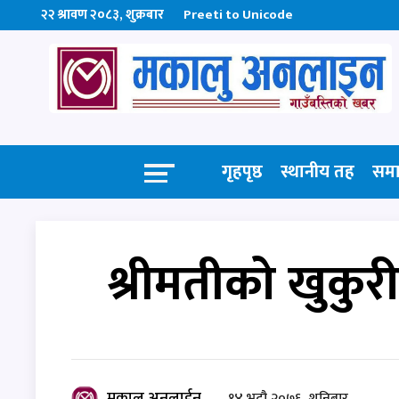
२२ श्रावण २०८३, शुक्रबार
Preeti to Unicode
गृहपृष्ठ
स्थानीय तह
सम
श्रीमतीको खुकुरी
मकालु अनलाईन
१४ भदौ २०७६, शनिबार