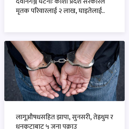
देवानगञ्ज घटनाः कोशी प्रदेश सरकारले
मृतक परिवारलाई २ लाख, घाइतेलाई..
लागूऔषधसहित झापा, सुनसरी, तेह्रथुम र
धनकुटाबाट ५ जना पक्राउ