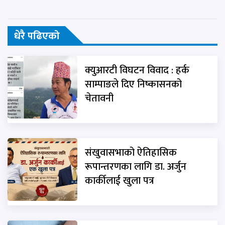
धेरै पढिएको
क्युआरटी विघटन विवाद : हर्क
साम्पाङले दिए निष्कासनको
चेतावनी
संखुवासभाको ऐतिहासिक
रूपान्तरणका लागि डा. अर्जुन
कार्कीलाई खुला पत्र